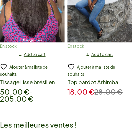
En stock
En stock
Add to cart
Add to cart
Ajouter à ma liste de
Ajouter à ma liste de
souhaits
souhaits
Tissage Lisse brésilien
Top bardot Arhimba
50,00
€
18,00
€
28,00
€
–
205,00
€
Les meilleures ventes !