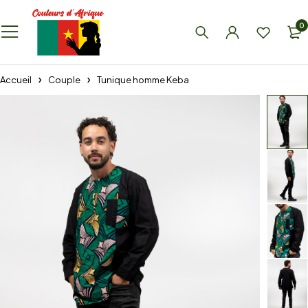
0
Accueil
Couple
Tunique homme Keba