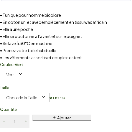
• Tunique pour homme bicolore
• En coton uni et avec empiècement en tissu wax africain
• Elle a une poche
• Elle se boutonne à l’avant et sur le poignet
• Se lave à 30°C en machine
• Prenez votre taille habituelle
• Les vêtements assortis et couple existent
Couleur
Vert
Vert
Taille
Choix de la Taille
Effacer
Quantité
Ajouter