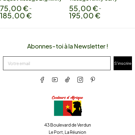
75,00
€
55,00
€
–
–
185,00
€
195,00
€
Abonnes-toi à la Newsletter !
S'inscrire
43 Boulevard de Verdun
Le Port, La Réunion