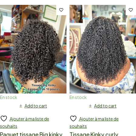
En stock
En stock
Add to cart
Add to cart
Ajouter à ma liste de
Ajouter à ma liste de
souhaits
souhaits
Paquet tissage Big kinky
Tissage Kinky curly