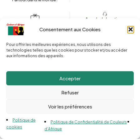
Appeler la boutique
(+262) 0262 43 50 38
Envoyez un message
Consentement aux Cookies
couleursdafrique974.com
Pour offrir les meilleures expériences, nous utilisons des
technologies telles que les cookies pour stocker et/ou accéder
aux informations des appareils.
2025 © Copyright
Couleurs d’Afrique 974
. Tous droits réservés.
Site web réalisé par l’
Agence Le Webarium
.
Accepter
Refuser
Voir les préférences
Compare
(0)
Politique de
Politique de Confidentialité de Couleurs
cookies
d’Afrique