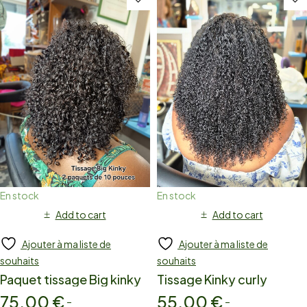
En stock
En stock
Add to cart
Add to cart
Ajouter à ma liste de
Ajouter à ma liste de
souhaits
souhaits
Paquet tissage Big kinky
Tissage Kinky curly
75,00
€
55,00
€
–
–