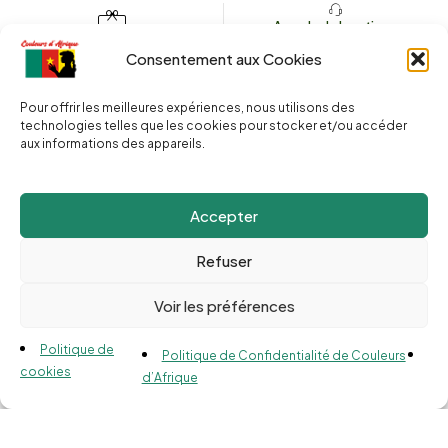
Appeler la boutique
(+262) 0262 43 50 38
Envoyez un message
Consentement aux Cookies
couleursdafrique974.com
Pour offrir les meilleures expériences, nous utilisons des
technologies telles que les cookies pour stocker et/ou accéder
aux informations des appareils.
2025 © Copyright
Couleurs d’Afrique 974
. Tous droits réservés.
Site web réalisé par l’
Agence Le Webarium
.
Accepter
Refuser
Voir les préférences
Compare
(0)
Politique de
Politique de Confidentialité de Couleurs
cookies
d’Afrique