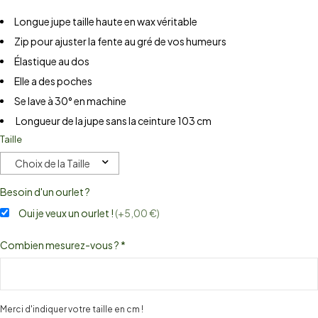
Longue jupe taille haute en wax véritable
Zip pour ajuster la fente au gré de vos humeurs
Élastique au dos
Elle a des poches
Se lave à 30° en machine
Longueur de la jupe sans la ceinture 103 cm
Taille
Choix de la Taille
Besoin d'un ourlet ?
Oui je veux un ourlet !
(+5,00 €)
Combien mesurez-vous ?
*
Merci d'indiquer votre taille en cm !