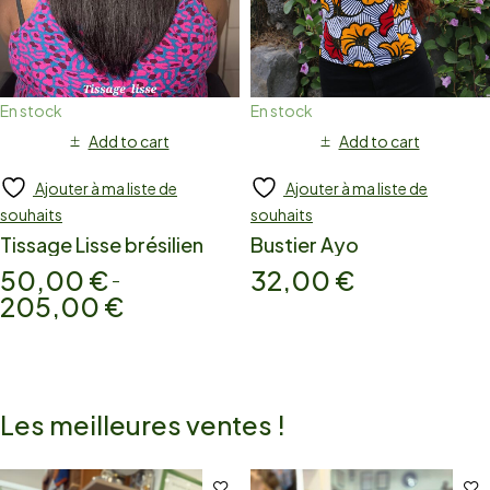
En stock
En stock
Add to cart
Add to cart
Ajouter à ma liste de
Ajouter à ma liste de
souhaits
souhaits
Tissage Lisse brésilien
Bustier Ayo
50,00
€
32,00
€
–
205,00
€
Les meilleures ventes !