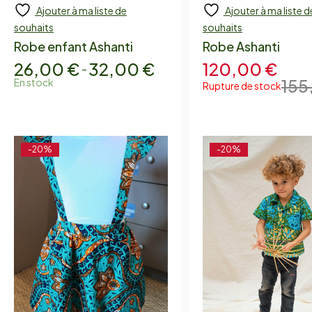
Ajouter à ma liste de
Ajouter à ma liste d
Add to cart
Add to cart
souhaits
souhaits
Robe enfant Ashanti
Robe Ashanti
26,00
€
32,00
€
120,00
€
–
155
En stock
Rupture de stock
-20%
-20%