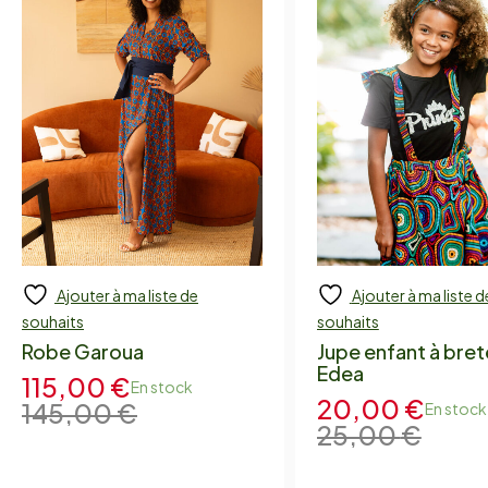
Ajouter à ma liste de
Ajouter à ma liste d
Ajouter
Add to cart
souhaits
souhaits
Robe Garoua
Jupe enfant à bret
Edea
115,00
€
En stock
20,00
€
145,00
€
En stock
25,00
€