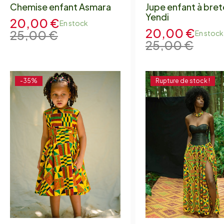
Chemise enfant Asmara
Jupe enfant à bret
Yendi
20,00
€
En stock
20,00
€
25,00
€
En stock
25,00
€
-35%
Rupture de stock !