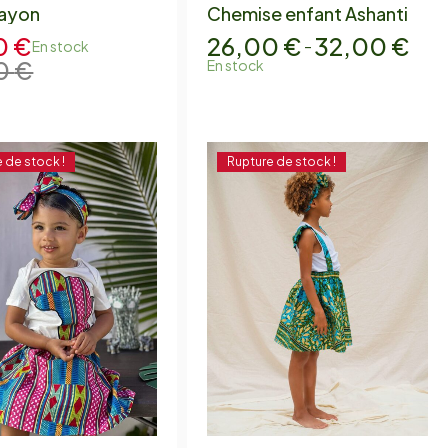
rayon
Chemise enfant Ashanti
0
€
26,00
€
32,00
€
En stock
–
0
€
En stock
 de stock !
Rupture de stock !