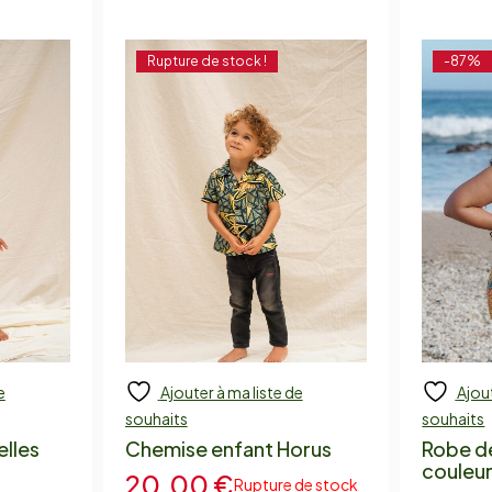
Rupture de stock !
-87%
e
Ajouter à ma liste de
Ajout
Add to cart
Add
souhaits
souhaits
elles
Chemise enfant Horus
Robe de
couleur
20,00
€
Rupture de stock