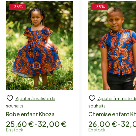
-36%
-35%
Ajouter à ma liste de
Ajouter à ma liste d
Add to cart
Add to cart
souhaits
souhaits
Robe enfant Khoza
Chemise enfant K
25,60
€
32,00
€
26,00
€
32,
–
–
En stock
En stock