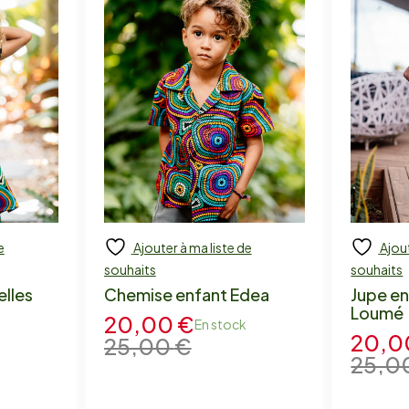
e
Ajouter à ma liste de
Ajout
Add to cart
Add
souhaits
souhaits
elles
Chemise enfant Edea
Jupe en
Loumé
20,00
€
En stock
20,
25,00
€
25,0