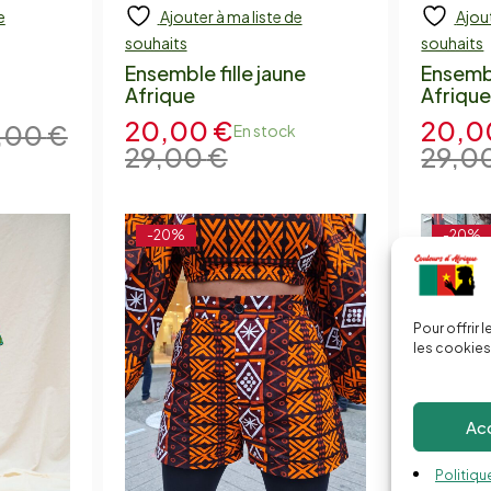
e
Ajouter à ma liste de
Ajout
Add to cart
Add
souhaits
souhaits
Ensemble fille jaune
Ensembl
Afrique
Afriqu
20,00
€
20,
,00
€
En stock
29,00
€
29,0
-20%
-20%
Pour offrir 
les cookies
Ac
Politiqu