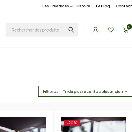
Les Créatrices – L’Histoire
Le Blog
Contact
0
Filtrer par
Tri du plus récent au plus ancien
-20%