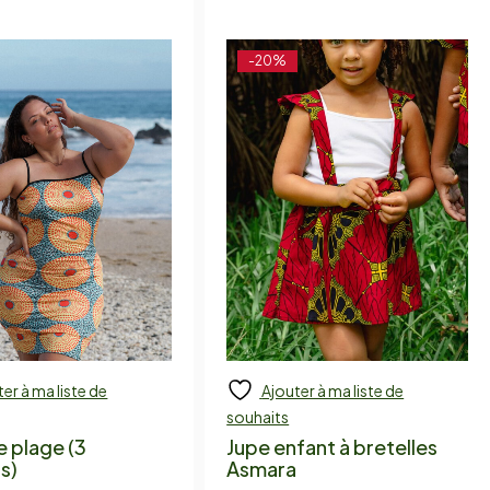
-20%
er à ma liste de
Ajouter à ma liste de
 to cart
Add to cart
souhaits
 plage (3
Jupe enfant à bretelles
s)
Asmara