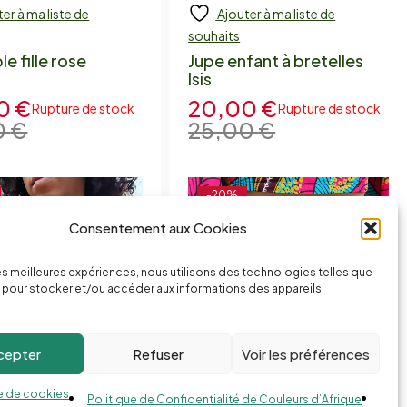
er à ma liste de
Ajouter à ma liste de
 to cart
Add to cart
souhaits
e fille rose
Jupe enfant à bretelles
e
Isis
00
€
20,00
€
Rupture de stock
Rupture de stock
0
€
25,00
€
-20%
Consentement aux Cookies
les meilleures expériences, nous utilisons des technologies telles que
 pour stocker et/ou accéder aux informations des appareils.
cepter
Refuser
Voir les préférences
e de cookies
Politique de Confidentialité de Couleurs d’Afrique