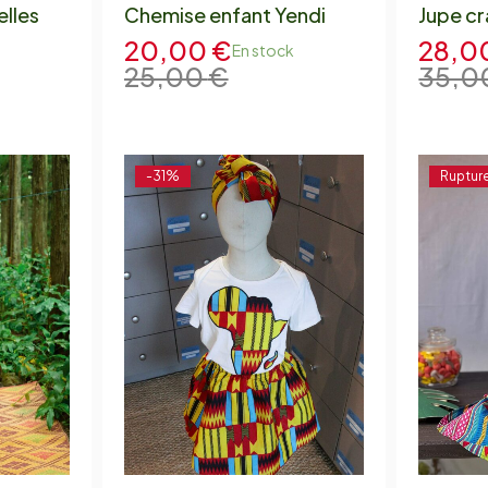
elles
Chemise enfant Yendi
Jupe c
20,00
€
28,0
En stock
25,00
€
35,0
-31%
Rupture