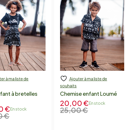
er à ma liste de
Ajouter à ma liste de
 to cart
Add to cart
souhaits
fant à bretelles
Chemise enfant Loumé
20,00
€
En stock
00
€
25,00
€
En stock
0
€