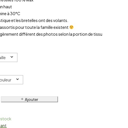
un haut
hine à 30°C
astique et les bretelles ont des volants.
assortis pour toute la famille existent
 légèrement différent des photos selon la portion de tissu
ille
Couleur
Ajouter
 stock
nant