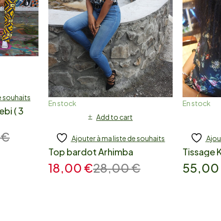
e souhaits
En stock
En stock
bi ( 3
Add to cart
0
€
Ajouter à ma liste de souhaits
Ajou
Top bardot Arhimba
Tissage K
18,00
€
28,00
€
55,0