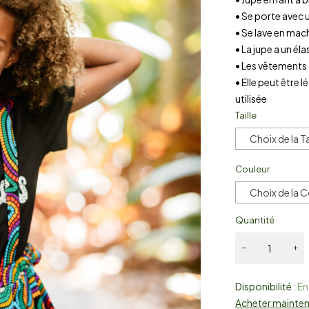
• Se porte avec 
• Se lave en mac
• La jupe a un él
• Les vêtements 
• Elle peut être
utilisée
Taille
Choix de la Ta
Couleur
Choix de la 
Quantité
Disponibilité :
En
Acheter mainte