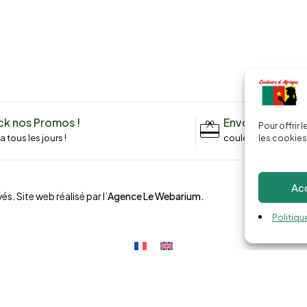
k nos Promos !
Envoyez un me
Pour offrir 
n a tous les jours !
couleursdafrique9
les cookies
Ac
és. Site web réalisé par l’
Agence Le Webarium
.
Politiqu