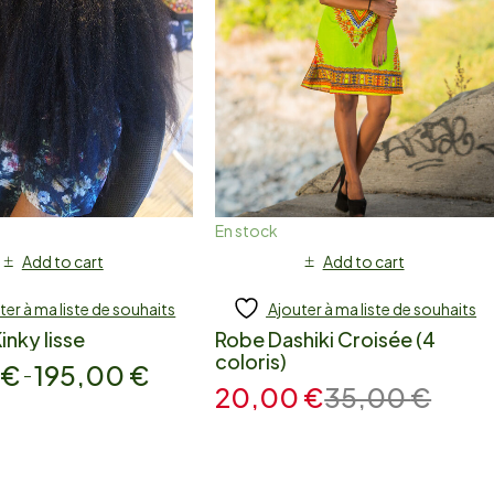
En stock
Add to cart
Add to cart
ter à ma liste de souhaits
Ajouter à ma liste de souhaits
inky lisse
Robe Dashiki Croisée (4
coloris)
0
€
195,00
€
–
20,00
€
35,00
€