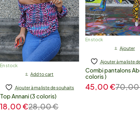
En stock
Ajouter
Ajouter à ma liste d
En stock
Combi pantalons Abe
Add to cart
coloris )
45,00
€
70,0
Ajouter à ma liste de souhaits
Top Annani (3 coloris)
18,00
€
28,00
€