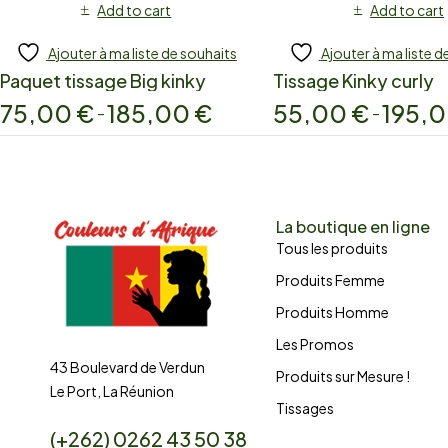
Add to cart
Add to cart
Ajouter à ma liste de souhaits
Ajouter à ma liste d
Paquet tissage Big kinky
Tissage Kinky curly
75,00
€
185,00
€
55,00
€
195,
–
–
La boutique en ligne
Tous les produits
Produits Femme
Produits Homme
Les Promos
43 Boulevard de Verdun
Produits sur Mesure !
Le Port, La Réunion
Tissages
(+262) 0262 43 50 38