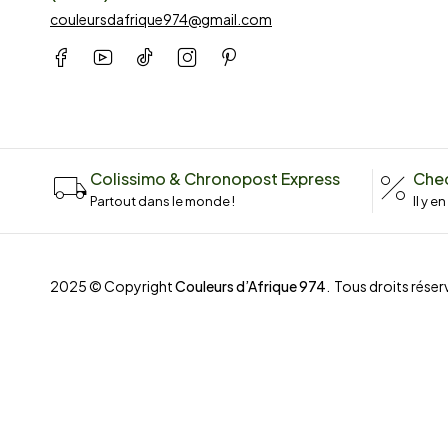
couleursdafrique974@gmail.com
Colissimo & Chronopost Express
Chec
Partout dans le monde !
Il y e
2025 © Copyright
Couleurs d’Afrique 974
. Tous droits réserv
Compare
(0)