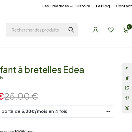
Les Créatrices – L’Histoire
Le Blog
Contact
0
fant à bretelles Edea
is
€
25,00
€
bretelles 100% wax