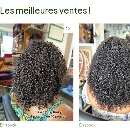
Les meilleures ventes !
En stock
En stock