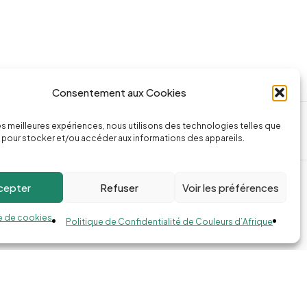
Consentement aux Cookies
ssage
Appeler la boutique
les meilleures expériences, nous utilisons des technologies telles que
74.com
(+262) 0262 43 50 38
 pour stocker et/ou accéder aux informations des appareils.
cepter
Refuser
Voir les préférences
e de cookies
Politique de Confidentialité de Couleurs d’Afrique