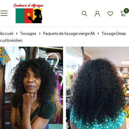
0
Accueil
Tissages
Paquets de tissage vierge 8A
Tissage Deep
curl brésilien