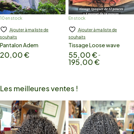
10 en stock
En stock
Ajouter à ma liste de
Ajouter à ma liste de
Ajouter
Add to cart
souhaits
souhaits
Pantalon Adem
Tissage Loose wave
20,00
€
55,00
€
–
195,00
€
Les meilleures ventes !