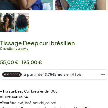
Tissage Deep curl brésilien
0 avis
Écrire un avis
55,00
€
195,00
€
–
♥ Tissage Deep Curl brésilien de 100g
♥100% naturel 8A
♥Peut être lavé, lissé, bouclé, coloré