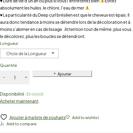
♥ Duré de vie d’un an ou plus si vous l’entretenez bien
Evitez
absolument les huiles, le chlore, l’eau de mer
♥ La particularité du Deep curl brésilien est que le cheveux est épais. Il
aura donc tendance à moins se détendre lors de la décoloration et à
moins s’abimer en cas de lissage. Attention tout de même, plus vous
le décolorez, plus les boucles se détendront.
Longueur
Choix de la Longueur
Quantité
Ajouter
Disponibilité :
En stock
Acheter maintenant
Ajouter à ma liste de souhaits
Add to wishlist
Add to compare