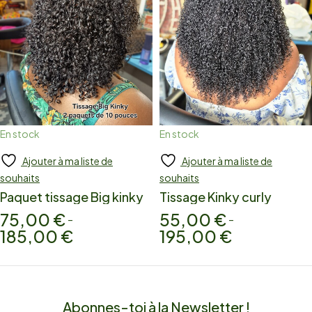
En stock
En stock
Ajouter à ma liste de
Ajouter à ma liste de
Add to cart
Add to cart
souhaits
souhaits
Paquet tissage Big kinky
Tissage Kinky curly
75,00
€
55,00
€
–
–
185,00
€
195,00
€
Abonnes-toi à la Newsletter !