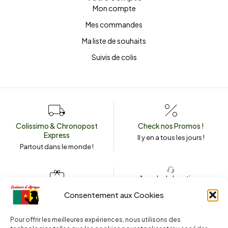
Mon compte
Mes commandes
Ma liste de souhaits
Suivis de colis
Colissimo & Chronopost
Check nos Promos !
Express
Il y en a tous les jours !
Partout dans le monde !
Appeler la boutique
(+262) 0262 43 50 38
Envoyez un message
Consentement aux Cookies
couleursdafrique974.com
Pour offrir les meilleures expériences, nous utilisons des