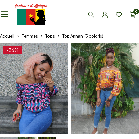
0
Accueil
Femmes
Tops
Top Annani (3 coloris)
-36%