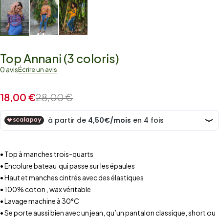
Top Annani (3 coloris)
0 avis
Écrire un avis
18,00
€
28,00
€
• Top à manches trois-quarts
• Encolure bateau qui passe sur les épaules
• Haut et manches cintrés avec des élastiques
• 100% coton , wax véritable
• Lavage machine à 30°C
• Se porte aussi bien avec un jean, qu’un pantalon classique, short ou