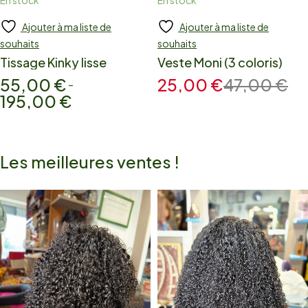
En stock
En stock
Ajouter à ma liste de
Ajouter à ma liste de
Add to cart
Add to cart
souhaits
souhaits
Tissage Kinky lisse
Veste Moni (3 coloris)
55,00
€
25,00
€
47,00
€
–
195,00
€
Les meilleures ventes !