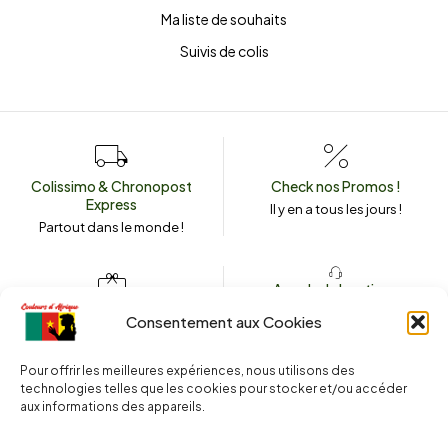
Ma liste de souhaits
Suivis de colis
Colissimo & Chronopost
Check nos Promos !
Express
Il y en a tous les jours !
Partout dans le monde !
Appeler la boutique
(+262) 0262 43 50 38
Envoyez un message
Consentement aux Cookies
couleursdafrique974.com
Pour offrir les meilleures expériences, nous utilisons des
technologies telles que les cookies pour stocker et/ou accéder
aux informations des appareils.
2025 © Copyright
Couleurs d’Afrique 974
. Tous droits réservés.
Site web réalisé par l’
Agence Le Webarium
.