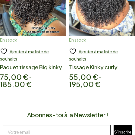
En stock
En stock
Ajouter à ma liste de
Ajouter à ma liste de
Add to cart
Add to cart
souhaits
souhaits
Paquet tissage Big kinky
Tissage Kinky curly
75,00
€
55,00
€
–
–
185,00
€
195,00
€
Abonnes-toi à la Newsletter !
S'inscrire