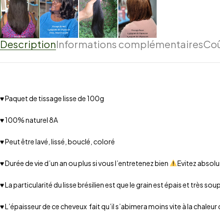
Description
Informations complémentaires
Coû
♥ Paquet de tissage lisse de 100g
♥ 100% naturel 8A
♥ Peut être lavé, lissé, bouclé, coloré
♥ Durée de vie d’un an ou plus si vous l’entretenez bien
Evitez absolum
♥ La particularité du lisse brésilien est que le grain est épais et très soup
♥ L’épaisseur de ce cheveux fait qu’il s’abimera moins vite à la chaleur du 