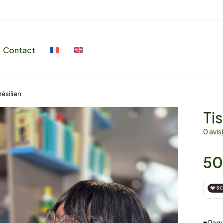
Contact
résilien
Ti
0 avis
50
♥ Paqu