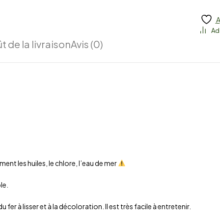
A
t de la livraison
Avis (0)
ent les huiles, le chlore, l’eau de mer
le.
fer à lisser et à la décoloration. Il est très facile à entretenir.