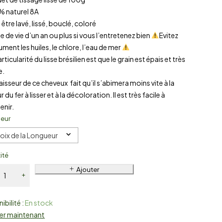
% naturel 8A
 être lavé, lissé, bouclé, coloré
e de vie d’un an ou plus si vous l’entretenez bien
Evitez
ment les huiles, le chlore, l’eau de mer
articularité du lisse brésilien est que le grain est épais et très
e.
aisseur de ce cheveux fait qu’il s’abimera moins vite à la
 du fer à lisser et à la décoloration. Il est très facile à
enir.
eur
oix de la Longueur
ité
Ajouter
ibilité :
En stock
er maintenant