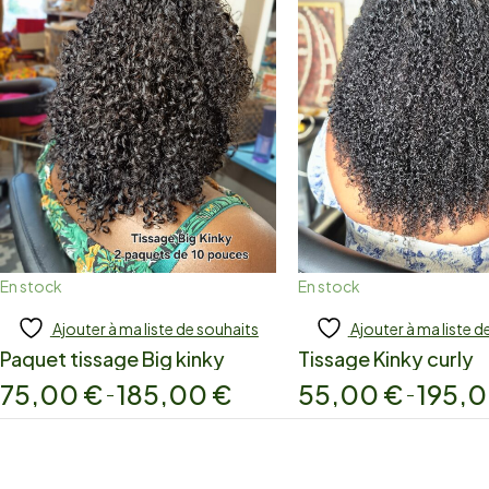
En stock
En stock
Ajouter à ma liste de souhaits
Ajouter à ma liste d
Add to cart
Add to cart
Paquet tissage Big kinky
Tissage Kinky curly
75,00
€
185,00
€
55,00
€
195,
–
–