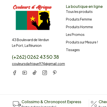
La boutique en ligne
Tous les produits
Produits Femme
Produits Homme
Les Promos
43 Boulevard de Verdun
Produits sur Mesure !
Le Port, La Réunion
Tissages
(+262) 0262 43 50 38
couleursdafrique974@gmail.com
Colissimo & Chronopost Express
Chec