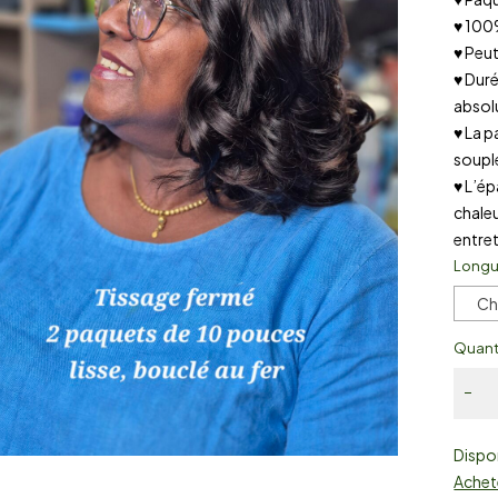
♥ 100
♥ Peut
♥ Duré
absolu
♥ La p
soupl
♥ L’ép
chaleur
entret
Longu
Ch
Quant
Dispon
Achet