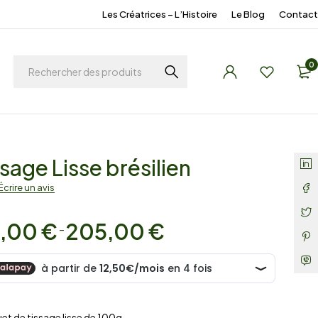
Les Créatrices – L’Histoire
Le Blog
Contact
0
ssage Lisse brésilien
Écrire un avis
,00
€
205,00
€
–
et de tissage lisse de 100g