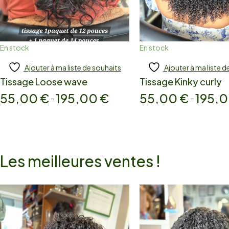
En stock
En stock
Ajouter à ma liste de souhaits
Ajouter à ma liste d
Add to cart
Add to cart
Tissage Loose wave
Tissage Kinky curly
55,00
€
195,00
€
55,00
€
195,
–
–
Les meilleures ventes !