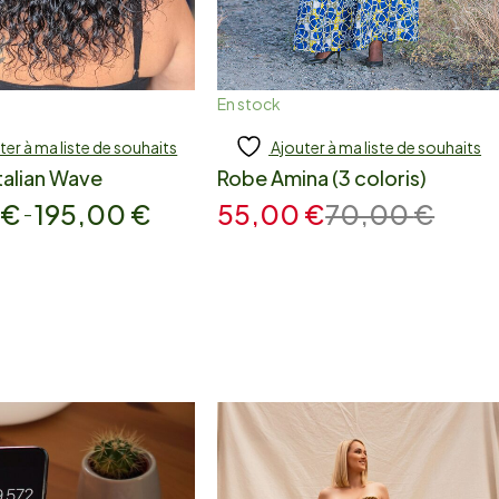
En stock
ter à ma liste de souhaits
Ajouter à ma liste de souhaits
 to cart
Ajouter
talian Wave
Robe Amina (3 coloris)
0
€
195,00
€
55,00
€
70,00
€
–