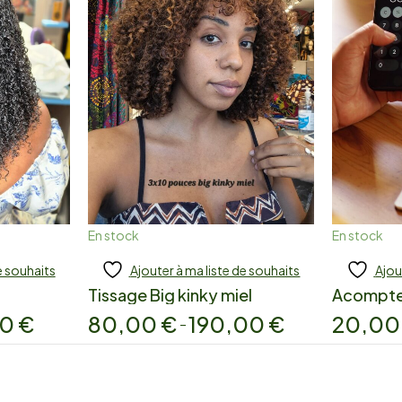
En stock
En stock
e souhaits
Ajouter à ma liste de souhaits
Ajou
Add to cart
A
Tissage Big kinky miel
Acompt
00
€
80,00
€
190,00
€
20,0
–