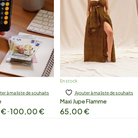
En stock
ter à ma liste de souhaits
Ajouter à ma liste de souhaits
jouter
Ajouter
e
Maxi Jupe Flamme
0
€
100,00
€
65,00
€
–