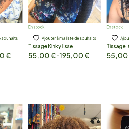
En stock
En stock
e souhaits
Ajouter à ma liste de souhaits
Ajou
Add to cart
Add
Tissage Kinky lisse
Tissage I
00
€
55,00
€
195,00
€
55,0
–