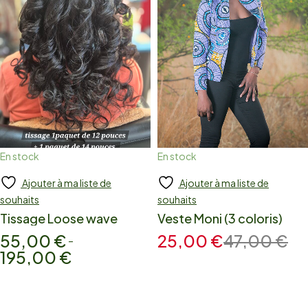
En stock
En stock
Ajouter à ma liste de
Ajouter à ma liste de
Add to cart
Add to cart
souhaits
souhaits
Tissage Loose wave
Veste Moni (3 coloris)
55,00
€
25,00
€
47,00
€
–
195,00
€