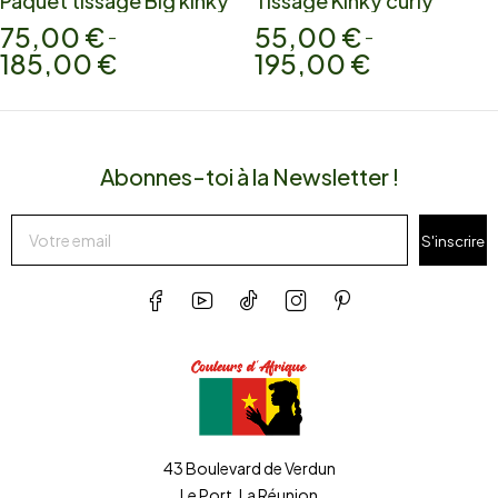
Paquet tissage Big kinky
Tissage Kinky curly
75,00
€
55,00
€
–
–
185,00
€
195,00
€
Abonnes-toi à la Newsletter !
S'inscrire
43 Boulevard de Verdun
Le Port, La Réunion