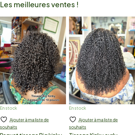
Les meilleures ventes !
En stock
En stock
Ajouter à ma liste de
Ajouter à ma liste de
Add to cart
Add to cart
souhaits
souhaits