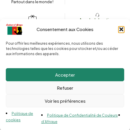
Partout dans le monde !
Appeler la boutique
(+262) 0262 43 50 38
Envoyez un message
Consentement aux Cookies
couleursdafrique974.com
Pour offrir les meilleures expériences, nous utilisons des
technologies telles que les cookies pour stocker et/ou accéder
aux informations des appareils.
2025 © Copyright
Couleurs d’Afrique 974
. Tous droits réservés.
Site web réalisé par l’
Agence Le Webarium
.
Accepter
Refuser
Voir les préférences
Compare
(0)
Politique de
Politique de Confidentialité de Couleurs
cookies
d’Afrique