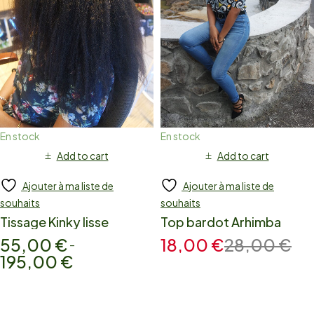
En stock
En stock
Add to cart
Add to cart
Ajouter à ma liste de
Ajouter à ma liste de
souhaits
souhaits
Tissage Kinky lisse
Top bardot Arhimba
55,00
€
18,00
€
28,00
€
–
195,00
€