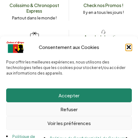
Colissimo & Chronopost
Check nos Promos !
Express
Il y en a tous les jours !
Partout dans le monde !
Appeler la boutique
(+262) 0262 43 50 38
Envoyez un message
Consentement aux Cookies
couleursdafrique974.com
Pour offrir les meilleures expériences, nous utilisons des
technologies telles que les cookies pour stocker et/ou accéder
aux informations des appareils.
2025 © Copyright
Couleurs d’Afrique 974
. Tous droits réservés.
Site web réalisé par l’
Agence Le Webarium
.
Accepter
Refuser
Voir les préférences
Compare
(0)
Politique de