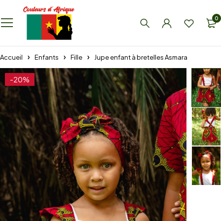
0
Accueil
Enfants
Fille
Jupe enfant à bretelles Asmara
-20%