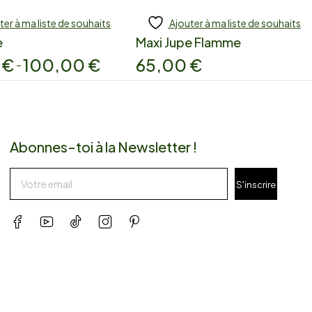
ter à ma liste de souhaits
Ajouter à ma liste de souhaits
e
Maxi Jupe Flamme
0
€
100,00
€
65,00
€
–
Abonnes-toi à la Newsletter !
S'inscrire