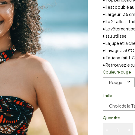
• Il est doublé au
• Largeur : 35 cm
• Il a 2 tailles : T
• Le vêtement pe
tissu utilisée
• La jupe et la 
• Lavage à 30°C
• Tatiana fait 1.7
• Retrouvez le tu
Couleur
Rouge
Rouge
Taille
Choix de la Ta
Quantité