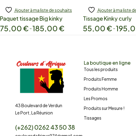
Ajouter à ma liste de souhaits
Ajouter à ma liste d
Paquet tissage Big kinky
Tissage Kinky curly
75,00
€
185,00
€
55,00
€
195,
–
–
La boutique en ligne
Tous les produits
Produits Femme
Produits Homme
Les Promos
43 Boulevard de Verdun
Produits sur Mesure !
Le Port, La Réunion
Tissages
(+262) 0262 43 50 38
couleursdafrique974@gmail.com