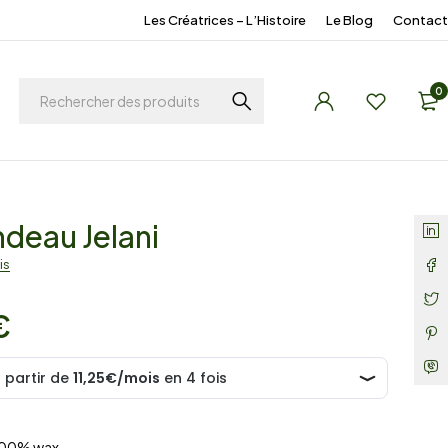
Les Créatrices – L’Histoire
Le Blog
Contact
0
deau Jelani
is
€
100% wax.