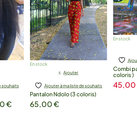
En stock
Ajou
En stock
Combi pa
Ajouter
coloris )
45,0
e souhaits
Ajouter à ma liste de souhaits
Pantalon Ndolo (3 coloris)
00
€
65,00
€