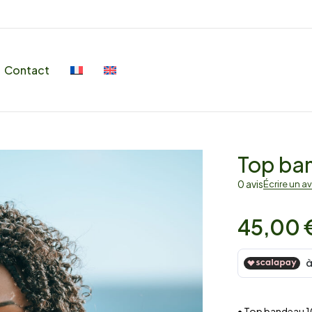
Contact
Top ban
0 avis
Écrire un av
45,00
• Top bandeau 