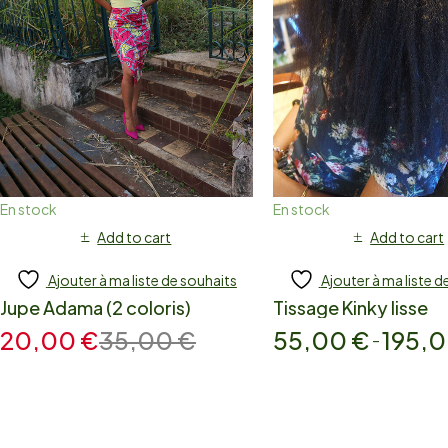
En stock
En stock
Add to cart
Add to cart
Ajouter à ma liste de souhaits
Ajouter à ma liste d
Jupe Adama (2 coloris)
Tissage Kinky lisse
20,00
€
35,00
€
55,00
€
195,
–