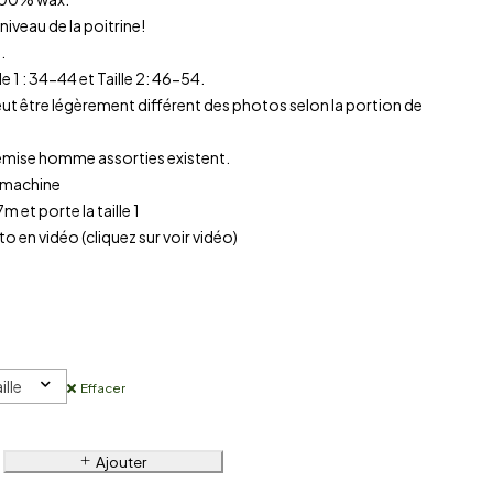
 niveau de la poitrine!
.
aille 1 : 34-44 et Taille 2: 46-54.
ut être légèrement différent des photos selon la portion de
chemise homme assorties existent.
 machine
7m et porte la taille 1
to en vidéo (cliquez sur voir vidéo)
ille
Effacer
Ajouter