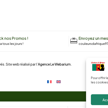
k nos Promos !
Envoyez un me
n a tous les jours !
couleursdafrique9
és. Site web réalisé par l’
Agence Le Webarium
.
Pour offrir 
les cookies
Ac