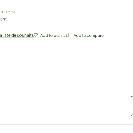
en stock
nant
a liste de souhaits