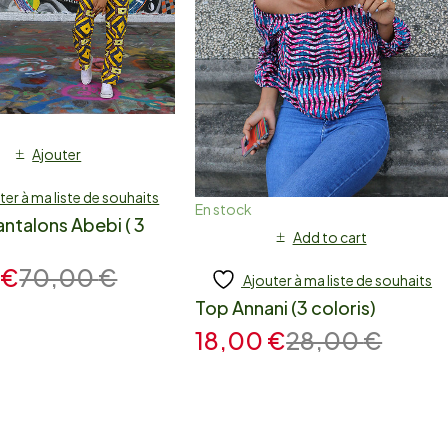
Ajouter
ter à ma liste de souhaits
En stock
ntalons Abebi ( 3
Add to cart
0
€
70,00
€
Ajouter à ma liste de souhaits
Top Annani (3 coloris)
18,00
€
28,00
€