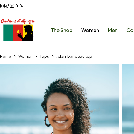
The Shop
Women
Men
Co
Home
Women
Tops
Jelani bandeau top