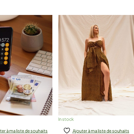
In stock
ter à ma liste de souhaits
Ajouter à ma liste de souhaits
 to cart
Ajouter