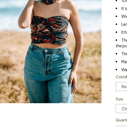
10
It’
Wi
Len
It 
Th
the po
The
Ma
Wat
Color
Re
Size
Ch
Quant