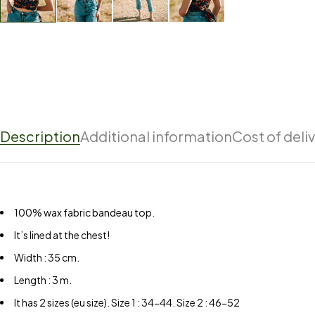
Description
Additional information
Cost of deli
100% wax fabric bandeau top.
It’s lined at the chest!
Width : 35 cm.
Length : 3 m.
It has 2 sizes (eu size). Size 1 : 34-44. Size 2 : 46-52