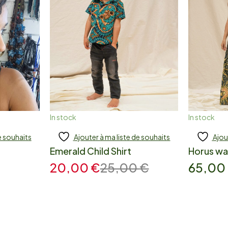
In stock
In stock
e souhaits
Ajouter à ma liste de souhaits
Ajou
Add to cart
A
Emerald Child Shirt
Horus wa
20,00
€
25,00
€
65,00