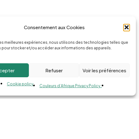
Consentement aux Cookies
ssage
Appeler la boutique
 les meilleures expériences, nous utilisons des technologies telles que
74.com
(+262) 0262 43 50 38
 pour stocker et/ou accéder aux informations des appareils.
cepter
Refuser
Voir les préférences
Cookie policy
Couleurs d’Afrique Privacy Policy :
Compare
Remove all products