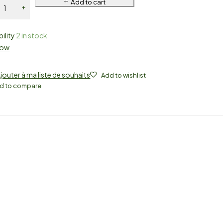
Add to cart
bility
2 in stock
Now
jouter à ma liste de souhaits