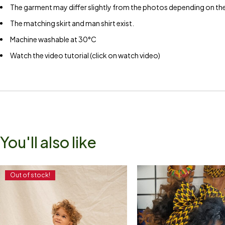
The garment may differ slightly from the photos depending on the
The matching skirt and man shirt exist.
Machine washable at 30°C
Watch the video tutorial (click on watch video)
You'll also like
Out of stock!