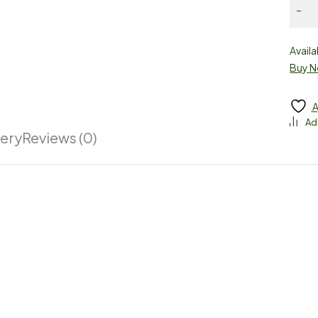
Availa
Buy 
A
very
Reviews (0)