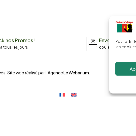
k nos Promos !
Envoyez un me
Pour offrir
n a tous les jours !
couleursdafrique9
les cookies
Ac
és. Site web réalisé par l’
Agence Le Webarium
.