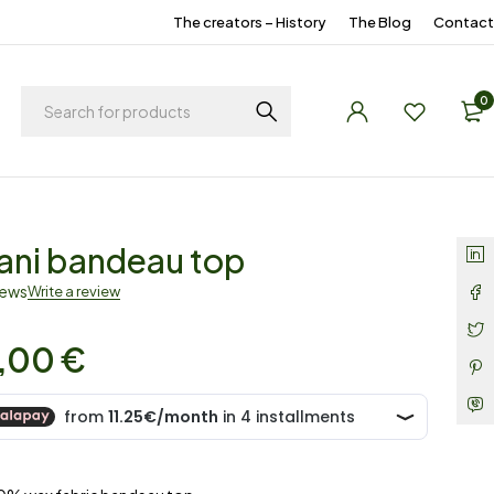
The creators – History
The Blog
Contact
0
lani bandeau top
iews
Write a review
,00
€