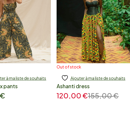
Out of stock
ter à ma liste de souhaits
Ajouter à ma liste de souhaits
jouter
Add to cart
x pants
Ashanti dress
€
120,00
€
155,00
€