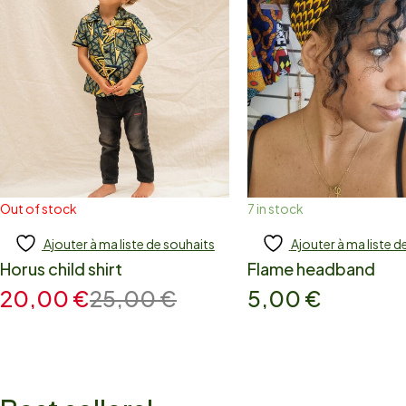
Out of stock
7 in stock
Ajouter à ma liste de souhaits
Ajouter à ma liste d
Add to cart
Add to cart
Horus child shirt
Flame headband
20,00
€
25,00
€
5,00
€