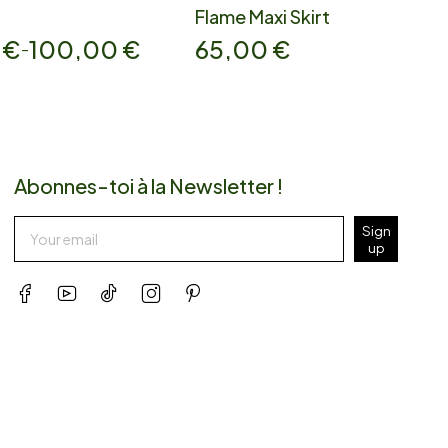
Flame Maxi Skirt
0
€
100,00
€
65,00
€
–
Abonnes-toi à la Newsletter !
Sign
up