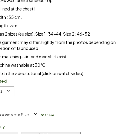
0% wax fabric bandeau top.
s lined at the chest!
dth : 35 cm.
gth : 3 m.
has 2 sizes (eu size). Size 1 : 34-44. Size 2 : 46-52
e garment may differ slightly from the photos depending on
rtion of fabric used
 matching skirt and man shirt exist.
chine washable at 30°C
ch the video tutorial (click on watch video)
Red
d
oose your Size
Clear
ity