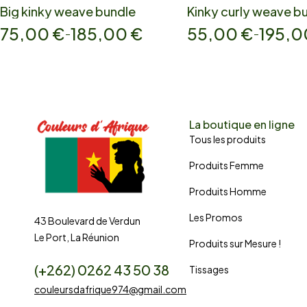
Big kinky weave bundle
Kinky curly weave b
75,00
€
185,00
€
55,00
€
195,
–
–
La boutique en ligne
Tous les produits
Produits Femme
Produits Homme
Les Promos
43 Boulevard de Verdun
Le Port, La Réunion
Produits sur Mesure !
(+262) 0262 43 50 38
Tissages
couleursdafrique974@gmail.com