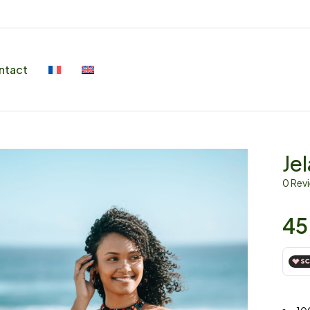
ntact
Je
0 Rev
45