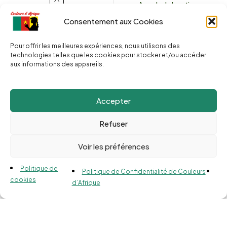
Appeler la boutique
(+262) 0262 43 50 38
Envoyez un message
Consentement aux Cookies
couleursdafrique974.com
Pour offrir les meilleures expériences, nous utilisons des
technologies telles que les cookies pour stocker et/ou accéder
aux informations des appareils.
2025 © Copyright
Couleurs d’Afrique 974
. Tous droits réservés.
Site web réalisé par l’
Agence Le Webarium
.
Accepter
Refuser
Voir les préférences
Compare
(0)
Politique de
Politique de Confidentialité de Couleurs
cookies
d’Afrique
Compare