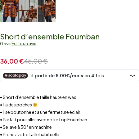
Short d’ensemble Foumban
0 avis
Écrire un avis
36,00
€
45,00
€
• Short d’ensemble taille haute en wax
• Il a des poches
• Il se boutonne et a une fermeture éclair
• Parfait pour aller avec notre top Foumban
• Se lave à 30° en machine
• Prenez votre taille habituelle