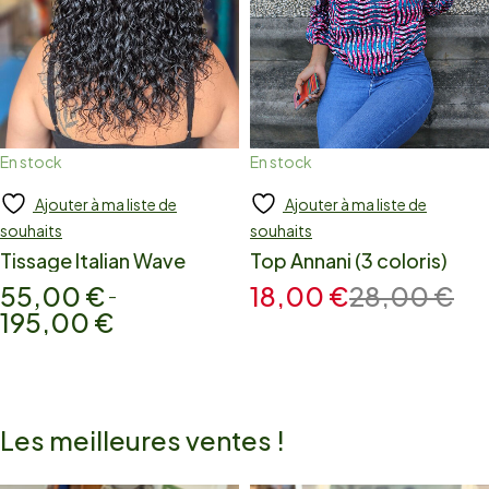
En stock
En stock
Ajouter à ma liste de
Ajouter à ma liste de
Add to cart
Add to cart
souhaits
souhaits
Tissage Italian Wave
Top Annani (3 coloris)
55,00
€
18,00
€
28,00
€
–
195,00
€
Les meilleures ventes !