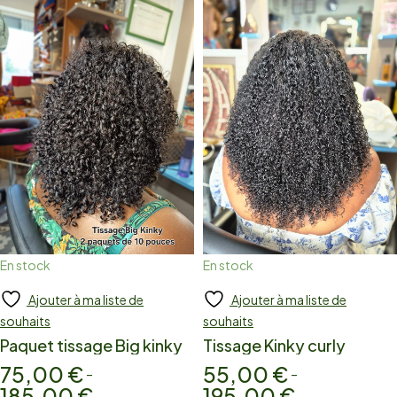
En stock
En stock
Ajouter à ma liste de
Ajouter à ma liste de
Add to cart
Add to cart
souhaits
souhaits
Paquet tissage Big kinky
Tissage Kinky curly
75,00
€
55,00
€
–
–
185,00
€
195,00
€