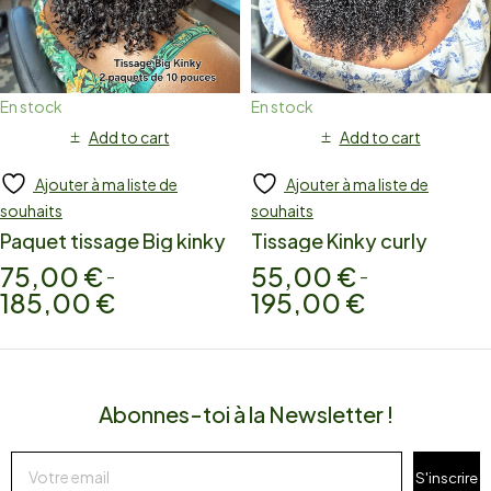
En stock
En stock
Add to cart
Add to cart
Ajouter à ma liste de
Ajouter à ma liste de
souhaits
souhaits
Paquet tissage Big kinky
Tissage Kinky curly
75,00
€
55,00
€
–
–
185,00
€
195,00
€
Abonnes-toi à la Newsletter !
S'inscrire