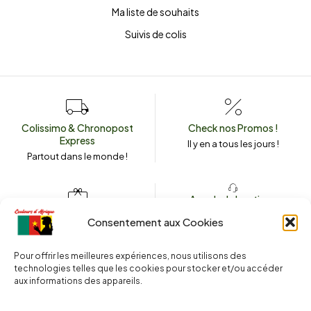
Ma liste de souhaits
Suivis de colis
Colissimo & Chronopost
Check nos Promos !
Express
Il y en a tous les jours !
Partout dans le monde !
Appeler la boutique
(+262) 0262 43 50 38
Envoyez un message
Consentement aux Cookies
couleursdafrique974.com
Pour offrir les meilleures expériences, nous utilisons des
technologies telles que les cookies pour stocker et/ou accéder
aux informations des appareils.
2025 © Copyright
Couleurs d’Afrique 974
. Tous droits réservés.
Site web réalisé par l’
Agence Le Webarium
.