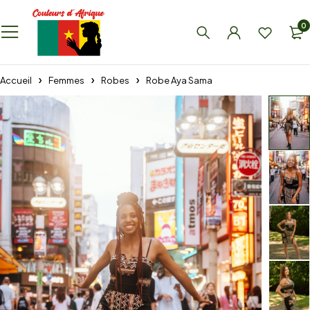
0
Accueil
Femmes
Robes
Robe Aya Sama