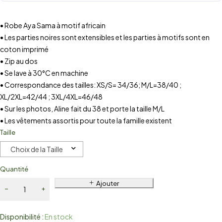
• Robe Aya Sama à motif africain
• Les parties noires sont extensibles et les parties à motifs sont en
coton imprimé
• Zip au dos
• Se lave à 30°C en machine
• Correspondance des tailles: XS/S= 34/36; M/L=38/40 ;
XL/2XL=42/44 ; 3XL/4XL=46/48
• Sur les photos, Aline fait du 38 et porte la taille M/L
• Les vêtements assortis pour toute la famille existent
Taille
Choix de la Taille
Quantité
Ajouter
Disponibilité :
En stock