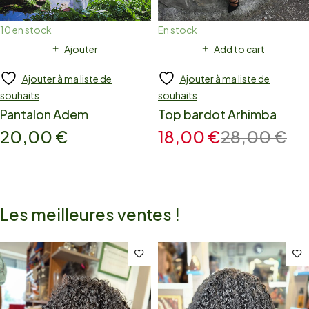
10 en stock
En stock
Ajouter
Add to cart
Ajouter à ma liste de
Ajouter à ma liste de
souhaits
souhaits
Pantalon Adem
Top bardot Arhimba
20,00
€
18,00
€
28,00
€
Les meilleures ventes !