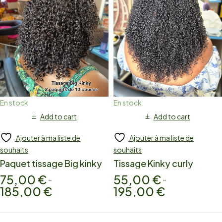
En stock
En stock
Add to cart
Add to cart
Ajouter à ma liste de
Ajouter à ma liste de
souhaits
souhaits
Paquet tissage Big kinky
Tissage Kinky curly
75,00
€
55,00
€
–
–
185,00
€
195,00
€