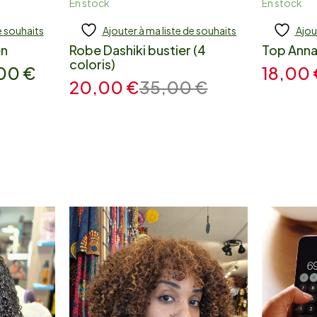
En stock
En stock
e souhaits
Ajouter à ma liste de souhaits
Ajou
Add to cart
Add
en
Robe Dashiki bustier (4
Top Annan
coloris)
,00
€
18,00
20,00
€
35,00
€