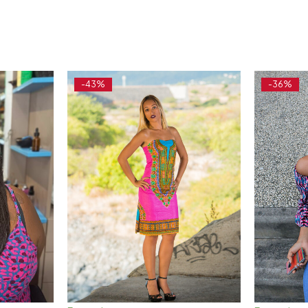
-43%
-36%