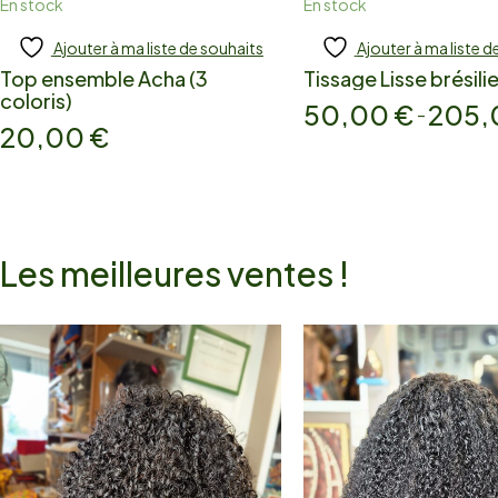
En stock
En stock
Ajouter à ma liste de souhaits
Ajouter à ma liste d
Add to cart
Add to cart
Top ensemble Acha (3
Tissage Lisse brésili
coloris)
50,00
€
205
–
20,00
€
Les meilleures ventes !