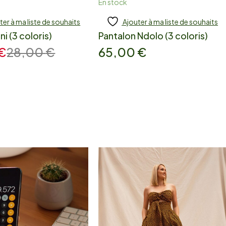
En stock
ter à ma liste de souhaits
Ajouter à ma liste de souhaits
 to cart
Ajouter
i (3 coloris)
Pantalon Ndolo (3 coloris)
€
28,00
€
65,00
€