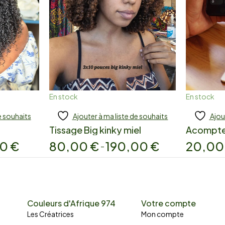
En stock
En stock
e souhaits
Ajouter à ma liste de souhaits
Ajou
Add to cart
A
Tissage Big kinky miel
Acompt
00
€
80,00
€
190,00
€
20,0
–
Couleurs d'Afrique 974
Votre compte
Les Créatrices
Mon compte