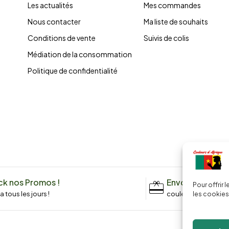
Les actualités
Mes commandes
Nous contacter
Ma liste de souhaits
Conditions de vente
Suivis de colis
Médiation de la consommation
Politique de confidentialité
k nos Promos !
Envoyez un me
Pour offrir 
n a tous les jours !
couleursdafrique9
les cookies