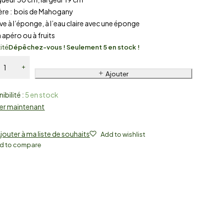
ière : bois de Mahogany
ave à l’éponge, à l’eau claire avec une éponge
à apéro ou à fruits
ité
Dépêchez-vous ! Seulement 5 en stock !
Ajouter
ibilité :
5 en stock
er maintenant
jouter à ma liste de souhaits