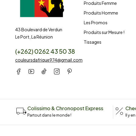
Produits Femme
Produits Homme
Les Promos
43 Boulevard de Verdun
Produits sur Mesure !
Le Port, La Réunion
Tissages
(+262) 0262 43 50 38
couleursdafrique974@gmail.com
Colissimo & Chronopost Express
Chec
Partout dans le monde !
Il y e