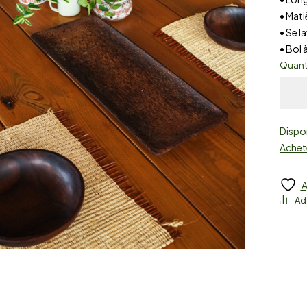
• Mat
• Se l
• Bol 
Quant
Dispon
Achet
A