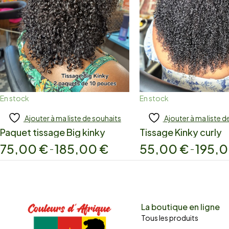
En stock
En stock
Ajouter à ma liste de souhaits
Ajouter à ma liste d
Add to cart
Add to cart
Paquet tissage Big kinky
Tissage Kinky curly
75,00
€
185,00
€
55,00
€
195,
–
–
La boutique en ligne
Tous les produits