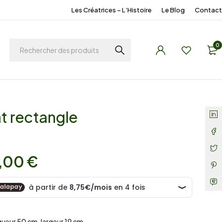
Les Créatrices – L’Histoire
Le Blog
Contact
0
at rectangle
,00
€
gueur 50 cm, largeur 19 cm