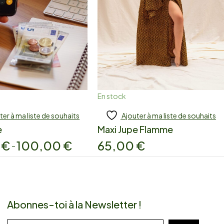
En stock
ter à ma liste de souhaits
Ajouter à ma liste de souhaits
jouter
Ajouter
e
Maxi Jupe Flamme
0
€
100,00
€
65,00
€
–
Abonnes-toi à la Newsletter !