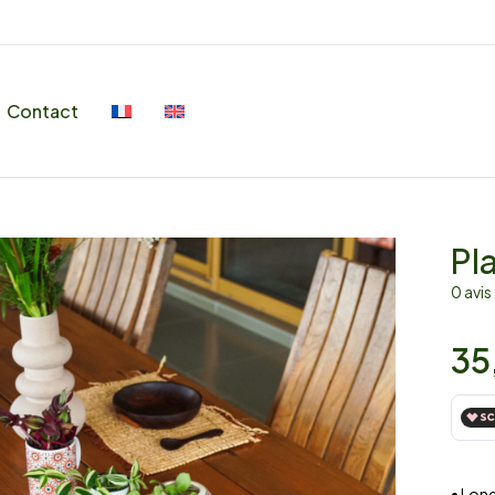
Contact
Pl
0 avis
35
• Lon