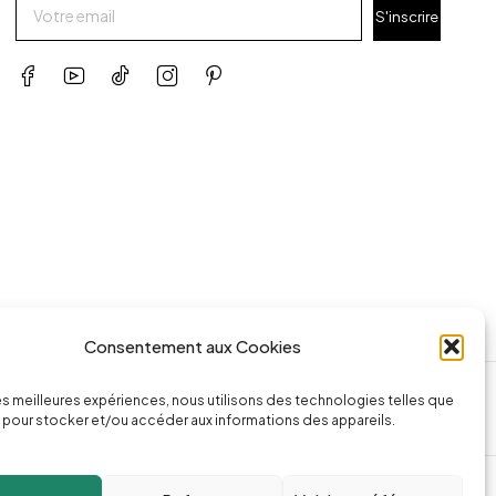
S'inscrire
Consentement aux Cookies
ssage
Appeler la boutique
les meilleures expériences, nous utilisons des technologies telles que
74.com
(+262) 0262 43 50 38
 pour stocker et/ou accéder aux informations des appareils.