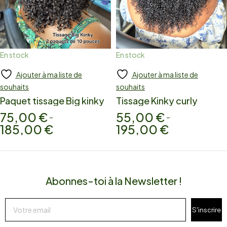
En stock
En stock
Ajouter à ma liste de
Ajouter à ma liste de
Add to cart
Add to cart
souhaits
souhaits
Paquet tissage Big kinky
Tissage Kinky curly
75,00
€
55,00
€
–
–
185,00
€
195,00
€
Abonnes-toi à la Newsletter !
S'inscrire