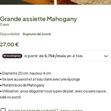
Grande assiette Mahogany
0 avis
Disponibilité :
Rupture de stock
27,00
€
• Diamètre 20 cm, hauteur 4 cm
• Se lave au savon et à l’eau claire avec une éponge
• Matière bois de Mahogany
• Utilisation : pour déguster tous types de plat, avec ou sans sauce,
salé ou sucré.
Ajouter à ma liste de souhaits
Add to wishlist