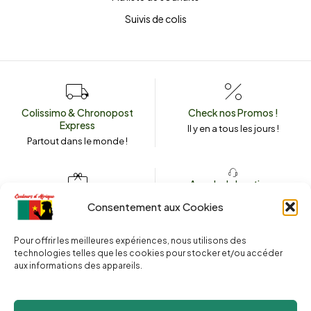
Suivis de colis
Colissimo & Chronopost
Check nos Promos !
Express
Il y en a tous les jours !
Partout dans le monde !
Appeler la boutique
(+262) 0262 43 50 38
Envoyez un message
Consentement aux Cookies
couleursdafrique974.com
Pour offrir les meilleures expériences, nous utilisons des
technologies telles que les cookies pour stocker et/ou accéder
aux informations des appareils.
2025 © Copyright
Couleurs d’Afrique 974
. Tous droits réservés.
Site web réalisé par l’
Agence Le Webarium
.