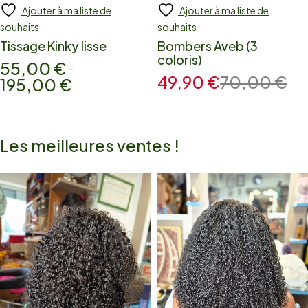
Ajouter à ma liste de
Ajouter à ma liste de
Add to cart
Add to cart
souhaits
souhaits
Tissage Kinky lisse
Bombers Aveb (3
coloris)
55,00
€
–
49,90
€
70,00
€
195,00
€
Les meilleures ventes !