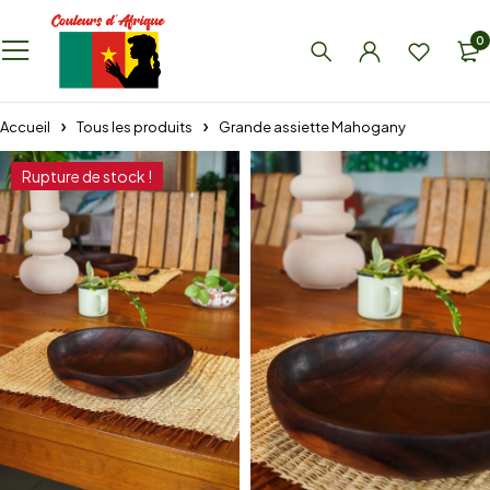
0
Accueil
Tous les produits
Grande assiette Mahogany
Rupture de stock !