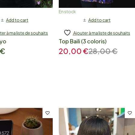
En stock
Add to cart
Add to cart
ter à ma liste de souhaits
Ajouter à ma liste de souhaits
Ayo
Top Baili (3 coloris)
€
20,00
€
28,00
€