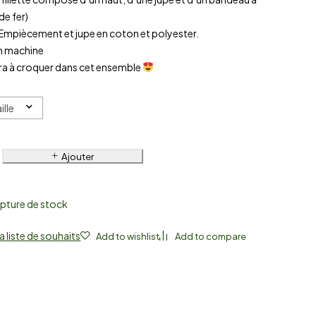
de fer)
 Empiècement et jupe en coton et polyester.
en machine
era à croquer dans cet ensemble
ille
Ajouter
pture de stock
a liste de souhaits