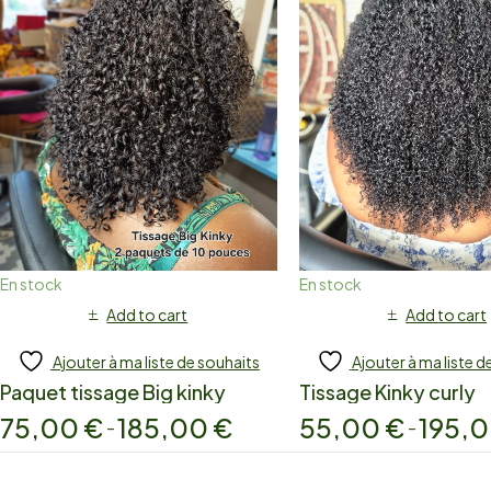
En stock
En stock
Add to cart
Add to cart
Ajouter à ma liste de souhaits
Ajouter à ma liste d
Paquet tissage Big kinky
Tissage Kinky curly
75,00
€
185,00
€
55,00
€
195,
–
–