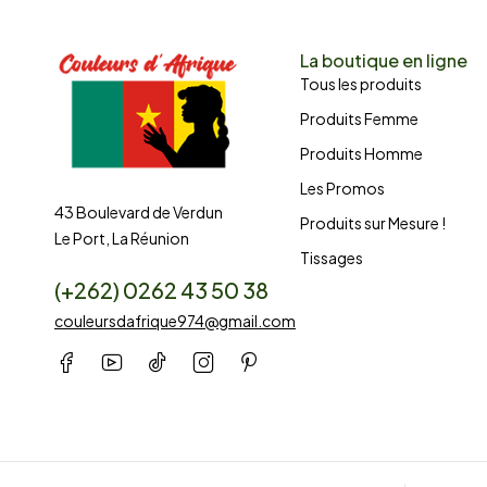
La boutique en ligne
Tous les produits
Produits Femme
Produits Homme
Les Promos
43 Boulevard de Verdun
Produits sur Mesure !
Le Port, La Réunion
Tissages
(+262) 0262 43 50 38
couleursdafrique974@gmail.com