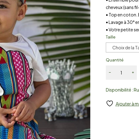
cheveux (sans fil 
• Top en coton.
• Lavage à 30° 
• Votre petite s
Taille
Choix de la Ta
Quantité
Disponibilité :
Ru
Ajouter à m