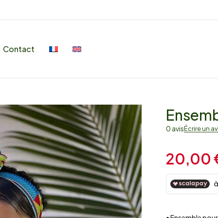
Contact
Ensembl
0 avis
Écrire un av
20,00
• Ensemble pour 