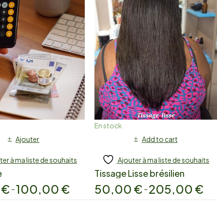
En stock
Ajouter
Add to cart
ter à ma liste de souhaits
Ajouter à ma liste de souhaits
e
Tissage Lisse brésilien
0
€
100,00
€
50,00
€
205,00
€
–
–