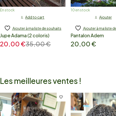
En stock
10 en stock
Add to cart
Ajouter
Ajouter à ma liste de souhaits
Ajouter à ma liste d
Jupe Adama (2 coloris)
Pantalon Adem
20,00
€
35,00
€
20,00
€
Les meilleures ventes !