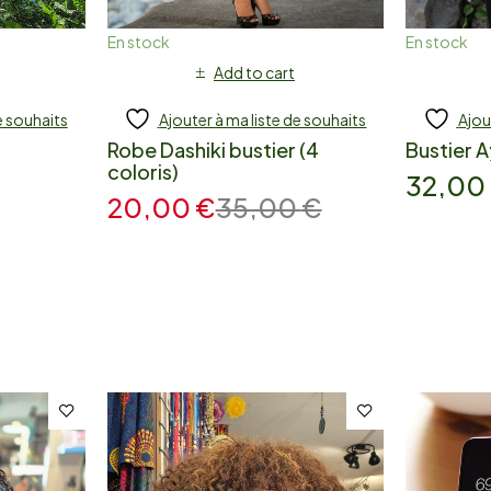
En stock
En stock
Add to cart
e souhaits
Ajouter à ma liste de souhaits
Ajou
Robe Dashiki bustier (4
Bustier 
coloris)
32,00
20,00
€
35,00
€