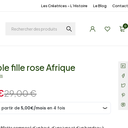
Les Créatrices – L’Histoire
Le Blog
Contact
0
e fille rose Afrique
is
€
29,00
€
fillette composé d’un haut, d’une jupe et d’un bandeau à