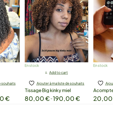
En stock
En stock
Add to cart
e souhaits
Ajouter à ma liste de souhaits
Ajou
Tissage Big kinky miel
Acompt
00
€
80,00
€
190,00
€
20,0
–