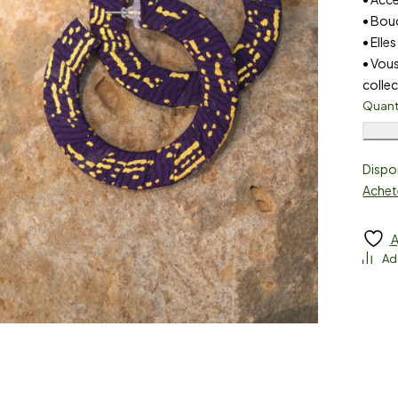
• Bouc
• Elle
• Vou
colle
Quant
Dispon
Achet
A