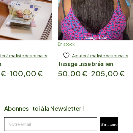
En stock
ter à ma liste de souhaits
Ajouter à ma liste de souhaits
jouter
Add to cart
e
Tissage Lisse brésilien
0
€
100,00
€
50,00
€
205,00
€
–
–
Abonnes-toi à la Newsletter !
S'inscrire