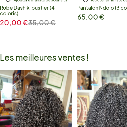
Robe Dashiki bustier (4
Pantalon Ndolo (3 co
coloris)
65,00
€
20,00
€
35,00
€
Les meilleures ventes !