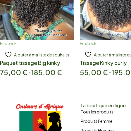
En stock
En stock
Ajouter à ma liste de souhaits
Ajouter à ma liste d
Add to cart
Add to cart
Paquet tissage Big kinky
Tissage Kinky curly
75,00
€
185,00
€
55,00
€
195,
–
–
La boutique en ligne
Tous les produits
Produits Femme
Produits Homme