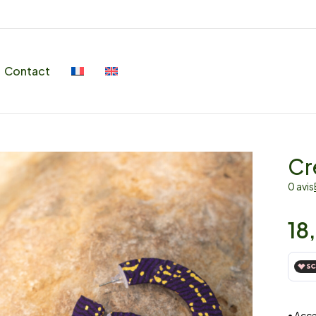
Contact
Cr
0 avis
18
• Acc