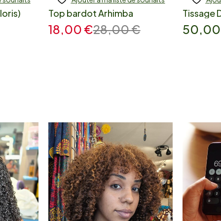
loris)
Top bardot Arhimba
Tissage 
18,00
€
28,00
€
50,0