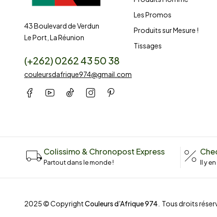
Les Promos
43 Boulevard de Verdun
Produits sur Mesure !
Le Port, La Réunion
Tissages
(+262) 0262 43 50 38
couleursdafrique974@gmail.com
Colissimo & Chronopost Express
Chec
Partout dans le monde !
Il y e
2025 © Copyright
Couleurs d’Afrique 974
. Tous droits réserv