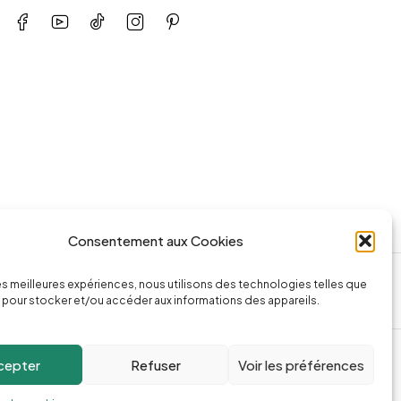
Consentement aux Cookies
ssage
Appeler la boutique
les meilleures expériences, nous utilisons des technologies telles que
74.com
(+262) 0262 43 50 38
 pour stocker et/ou accéder aux informations des appareils.
cepter
Refuser
Voir les préférences