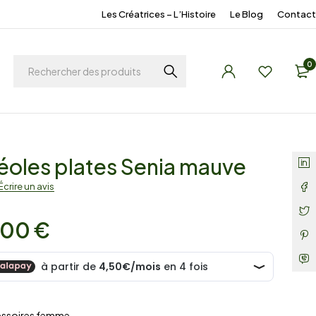
Les Créatrices – L’Histoire
Le Blog
Contact
0
éoles plates Senia mauve
Écrire un avis
,00
€
essoires femme