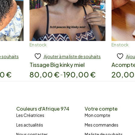
En stock
En stock
e souhaits
Ajouter à ma liste de souhaits
Ajou
Add to cart
A
Tissage Big kinky miel
Acompt
00
€
80,00
€
190,00
€
20,0
–
Couleurs d'Afrique 974
Votre compte
Les Créatrices
Mon compte
Les actualités
Mes commandes
Nous contacter
Ma liste de souhaits