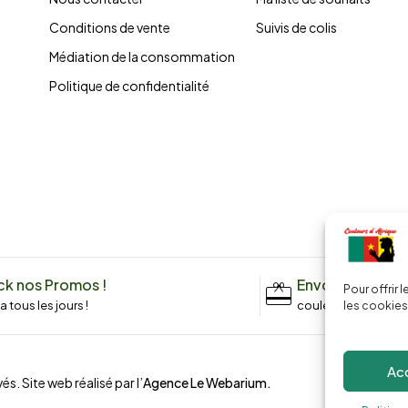
Conditions de vente
Suivis de colis
Médiation de la consommation
Politique de confidentialité
k nos Promos !
Envoyez un me
Pour offrir 
n a tous les jours !
couleursdafrique9
les cookies
Ac
és. Site web réalisé par l’
Agence Le Webarium
.