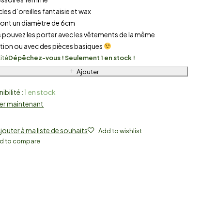
les d’oreilles fantaisie et wax
s ont un diamètre de 6cm
s pouvez les porter avec les vêtements de la même
ction ou avec des pièces basiques
ité
Dépêchez-vous ! Seulement 1 en stock !
Ajouter
ibilité :
1 en stock
er maintenant
jouter à ma liste de souhaits