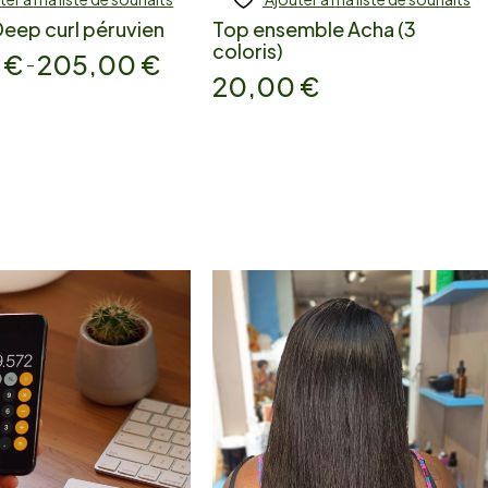
Deep curl péruvien
Top ensemble Acha (3
coloris)
0
€
205,00
€
–
20,00
€