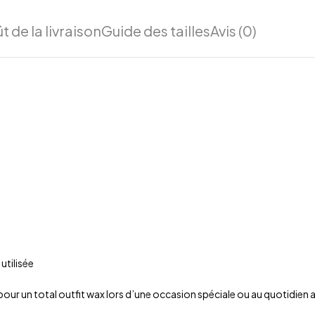
t de la livraison
Guide des tailles
Avis (0)
utilisée
pour un total outfit wax lors d’une occasion spéciale ou au quotidien