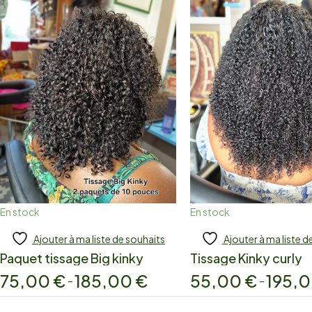
En stock
En stock
Ajouter à ma liste de souhaits
Ajouter à ma liste d
Add to cart
Add to cart
Paquet tissage Big kinky
Tissage Kinky curly
75,00
€
185,00
€
55,00
€
195,
–
–