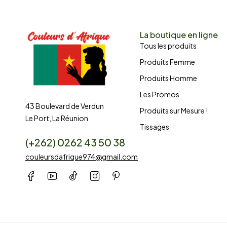
La boutique en ligne
Tous les produits
Produits Femme
Produits Homme
Les Promos
43 Boulevard de Verdun
Produits sur Mesure !
Le Port, La Réunion
Tissages
(+262) 0262 43 50 38
couleursdafrique974@gmail.com