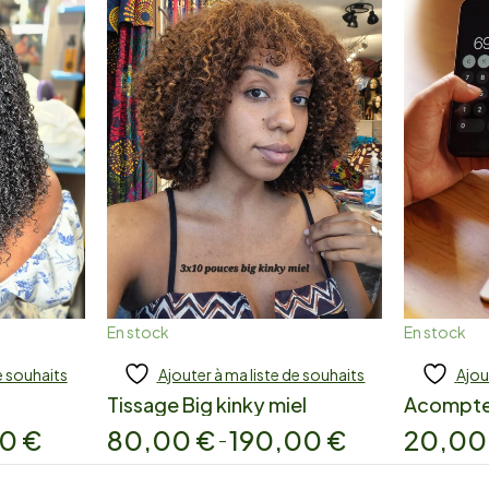
En stock
En stock
e souhaits
Ajouter à ma liste de souhaits
Ajou
Add to cart
A
Tissage Big kinky miel
Acompt
00
€
80,00
€
190,00
€
20,0
–