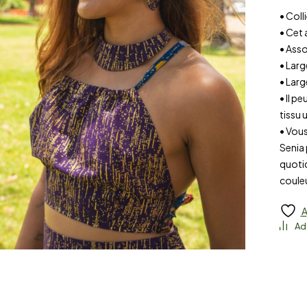
• Coll
• Cet 
• Asso
• Lar
• Larg
• Il p
tissu u
• Vous
Senia 
quoti
coule
A