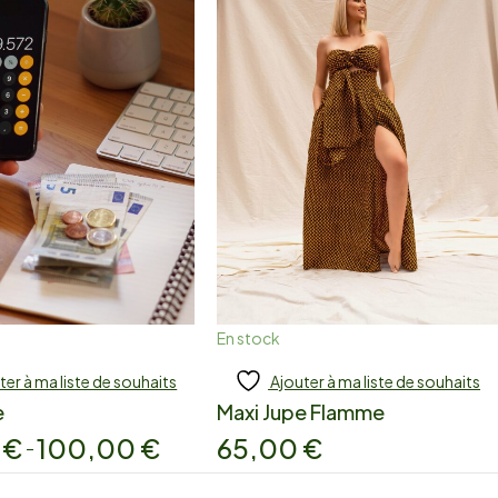
En stock
ter à ma liste de souhaits
Ajouter à ma liste de souhaits
jouter
Ajouter
e
Maxi Jupe Flamme
0
€
100,00
€
65,00
€
–