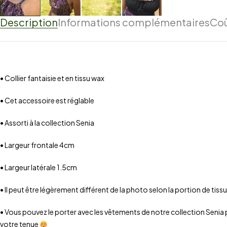
Description
Informations complémentaires
Coû
• Collier fantaisie et en tissu wax
• Cet accessoire est réglable
• Assorti à la collection Senia
• Largeur frontale 4cm
• Largeur latérale 1.5cm
• Il peut être légèrement différent de la photo selon la portion de tissu 
• Vous pouvez le porter avec les vêtements de notre collection Senia 
votre tenue