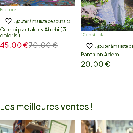
En stock
Ajouter à ma liste de souhaits
Ajouter
Combi pantalons Abebi ( 3
10 en stock
coloris )
45,00
€
70,00
€
Ajouter à ma liste d
Ajouter
Pantalon Adem
20,00
€
Les meilleures ventes !