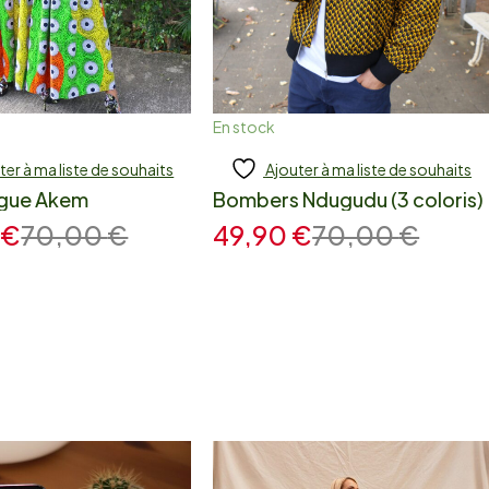
En stock
ter à ma liste de souhaits
Ajouter à ma liste de souhaits
jouter
Add to cart
ngue Akem
Bombers Ndugudu (3 coloris)
0
€
70,00
€
49,90
€
70,00
€