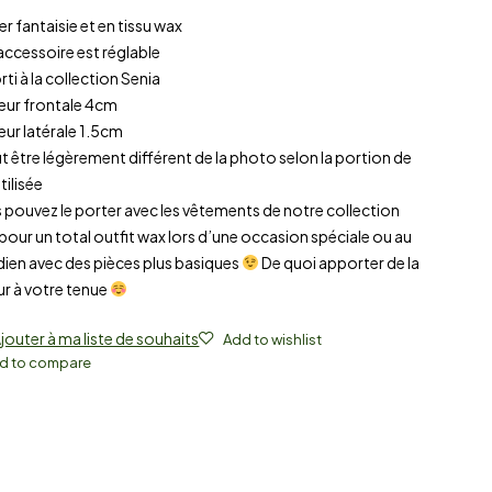
ier fantaisie et en tissu wax
accessoire est réglable
rti à la collection Senia
geur frontale 4cm
eur latérale 1.5cm
eut être légèrement différent de la photo selon la portion de
tilisée
 pouvez le porter avec les vêtements de notre collection
pour un total outfit wax lors d’une occasion spéciale ou au
dien avec des pièces plus basiques
De quoi apporter de la
ur à votre tenue
jouter à ma liste de souhaits