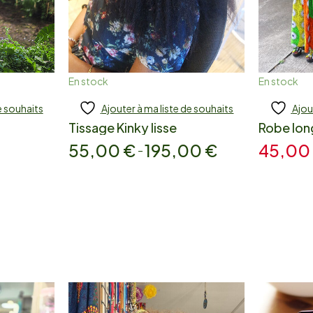
En stock
En stock
e souhaits
Ajouter à ma liste de souhaits
Ajou
Add to cart
A
Tissage Kinky lisse
Robe lo
55,00
€
195,00
€
45,0
–