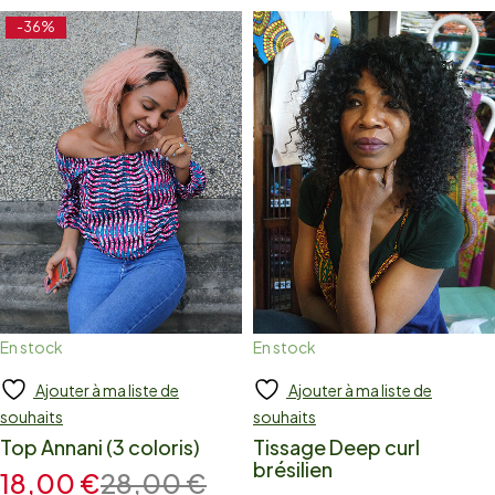
-36%
En stock
En stock
Ajouter à ma liste de
Ajouter à ma liste de
Add to cart
Add to cart
souhaits
souhaits
Top Annani (3 coloris)
Tissage Deep curl
brésilien
18,00
€
28,00
€