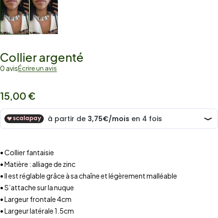
Collier argenté
0 avis
Écrire un avis
15,00
€
• Collier fantaisie
• Matière : alliage de zinc
• Il est réglable grâce à sa chaîne et légèrement malléable
• S’attache sur la nuque
• Largeur frontale 4cm
• Largeur latérale 1.5cm