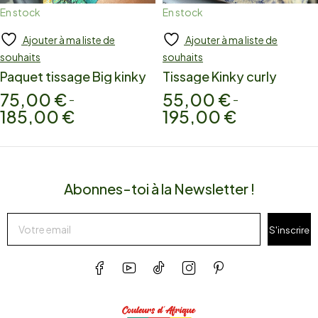
En stock
En stock
Ajouter à ma liste de
Ajouter à ma liste de
Add to cart
Add to cart
souhaits
souhaits
Paquet tissage Big kinky
Tissage Kinky curly
75,00
€
55,00
€
–
–
185,00
€
195,00
€
Abonnes-toi à la Newsletter !
S'inscrire