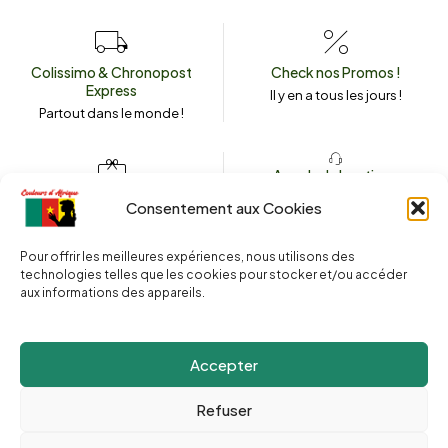
Colissimo & Chronopost
Check nos Promos !
Express
Il y en a tous les jours !
Partout dans le monde !
Appeler la boutique
(+262) 0262 43 50 38
Envoyez un message
Consentement aux Cookies
couleursdafrique974.com
Pour offrir les meilleures expériences, nous utilisons des
technologies telles que les cookies pour stocker et/ou accéder
aux informations des appareils.
2025 © Copyright
Couleurs d’Afrique 974
. Tous droits réservés.
Site web réalisé par l’
Agence Le Webarium
.
Accepter
Refuser