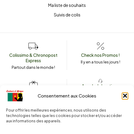
Ma liste de souhaits
Suivis de colis
Colissimo & Chronopost
Check nos Promos !
Express
Il y en a tous les jours !
Partout dans le monde !
Appeler la boutique
(+262) 0262 43 50 38
Envoyez un message
Consentement aux Cookies
couleursdafrique974.com
Pour offrir les meilleures expériences, nous utilisons des
technologies telles que les cookies pour stocker et/ou accéder
aux informations des appareils.
2025 © Copyright
Couleurs d’Afrique 974
. Tous droits réservés.
Site web réalisé par l’
Agence Le Webarium
.