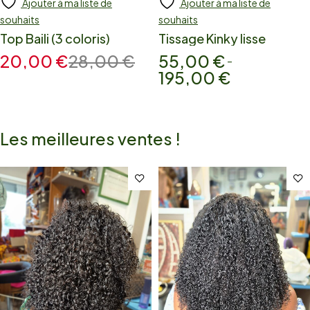
Ajouter à ma liste de
Ajouter à ma liste de
souhaits
souhaits
Top Baili (3 coloris)
Tissage Kinky lisse
20,00
€
28,00
€
55,00
€
–
195,00
€
Les meilleures ventes !