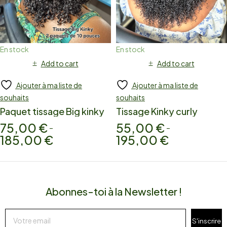
En stock
En stock
Add to cart
Add to cart
Ajouter à ma liste de
Ajouter à ma liste de
souhaits
souhaits
Paquet tissage Big kinky
Tissage Kinky curly
75,00
€
55,00
€
–
–
185,00
€
195,00
€
Abonnes-toi à la Newsletter !
S'inscrire