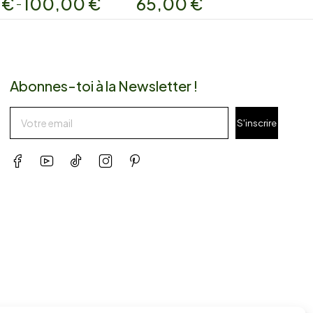
0
€
100,00
€
65,00
€
–
Abonnes-toi à la Newsletter !
S'inscrire