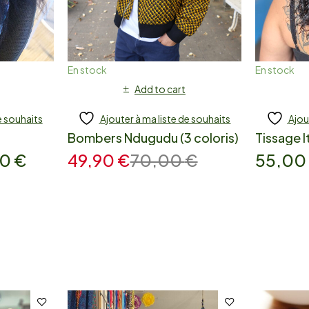
En stock
En stock
Add to cart
e souhaits
Ajouter à ma liste de souhaits
Ajou
Bombers Ndugudu (3 coloris)
Tissage I
00
€
49,90
€
70,00
€
55,0