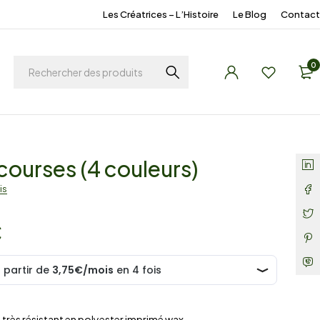
Les Créatrices – L’Histoire
Le Blog
Contact
0
courses (4 couleurs)
is
€
 très résistant en polyester imprimé wax