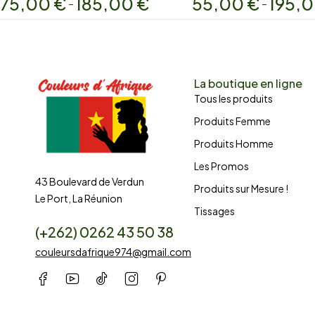
75,00
€
185,00
€
55,00
€
195,
–
–
La boutique en ligne
Tous les produits
Produits Femme
Produits Homme
Les Promos
43 Boulevard de Verdun
Produits sur Mesure !
Le Port, La Réunion
Tissages
(+262) 0262 43 50 38
couleursdafrique974@gmail.com