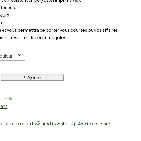
ntérieure
leurs
n
ge et vous permettra de porter vous courses ou vos affaires
s est résistant, léger et très joli ♥
Couleur
Ajouter
 stock
nant
a liste de souhaits