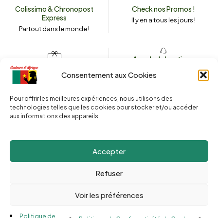
Colissimo & Chronopost
Check nos Promos !
Express
Il y en a tous les jours !
Partout dans le monde !
Appeler la boutique
(+262) 0262 43 50 38
Envoyez un message
Consentement aux Cookies
couleursdafrique974.com
Pour offrir les meilleures expériences, nous utilisons des
technologies telles que les cookies pour stocker et/ou accéder
aux informations des appareils.
2025 © Copyright
Couleurs d’Afrique 974
. Tous droits réservés.
Site web réalisé par l’
Agence Le Webarium
.
Accepter
Refuser
Voir les préférences
Compare
(0)
Politique de