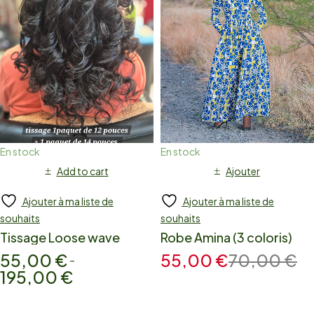
En stock
En stock
Add to cart
Ajouter
Ajouter à ma liste de
Ajouter à ma liste de
souhaits
souhaits
Tissage Loose wave
Robe Amina (3 coloris)
55,00
€
55,00
€
70,00
€
–
195,00
€