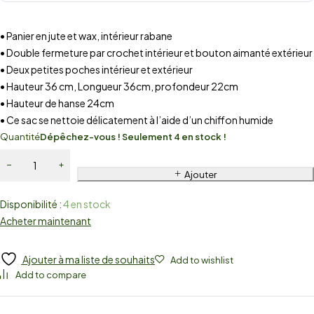
• Panier en jute et wax, intérieur rabane
• Double fermeture par crochet intérieur et bouton aimanté extérieur
• Deux petites poches intérieur et extérieur
• Hauteur 36 cm, Longueur 36cm, profondeur 22cm
• Hauteur de hanse 24cm
• Ce sac se nettoie délicatement à l’aide d’un chiffon humide
Quantité
Dépêchez-vous ! Seulement 4 en stock !
Ajouter
Disponibilité :
4 en stock
Acheter maintenant
Ajouter à ma liste de souhaits
Add to wishlist
Add to compare