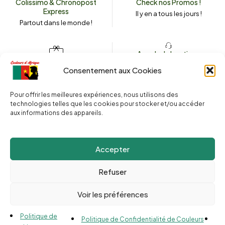
Colissimo & Chronopost
Check nos Promos !
Express
Il y en a tous les jours !
Partout dans le monde !
Appeler la boutique
(+262) 0262 43 50 38
Envoyez un message
Consentement aux Cookies
couleursdafrique974.com
Pour offrir les meilleures expériences, nous utilisons des
technologies telles que les cookies pour stocker et/ou accéder
aux informations des appareils.
2025 © Copyright
Couleurs d’Afrique 974
. Tous droits réservés.
Site web réalisé par l’
Agence Le Webarium
.
Accepter
Refuser
Voir les préférences
Compare
(0)
Politique de
Politique de Confidentialité de Couleurs