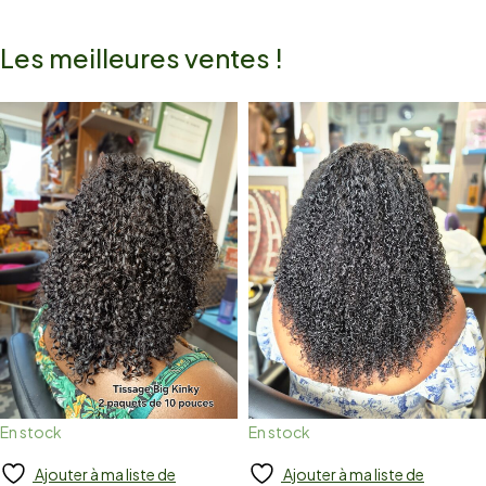
Les meilleures ventes !
En stock
En stock
Ajouter à ma liste de
Ajouter à ma liste de
Add to cart
Add to cart