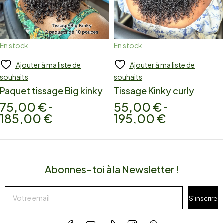
En stock
En stock
Ajouter à ma liste de
Ajouter à ma liste de
Add to cart
Add to cart
souhaits
souhaits
Paquet tissage Big kinky
Tissage Kinky curly
75,00
€
55,00
€
–
–
185,00
€
195,00
€
Abonnes-toi à la Newsletter !
S'inscrire