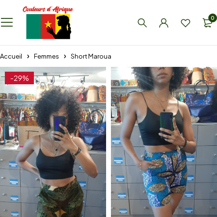
0
Accueil
Femmes
Short Maroua
-29%