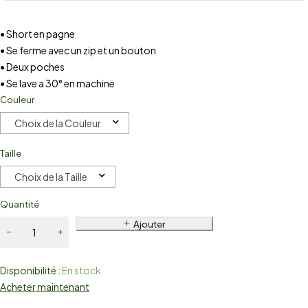
• Short en pagne
• Se ferme avec un zip et un bouton
• Deux poches
• Se lave a 30° en machine
Couleur
Choix de la Couleur
Taille
Choix de la Taille
Quantité
Ajouter
Disponibilité :
En stock
Acheter maintenant