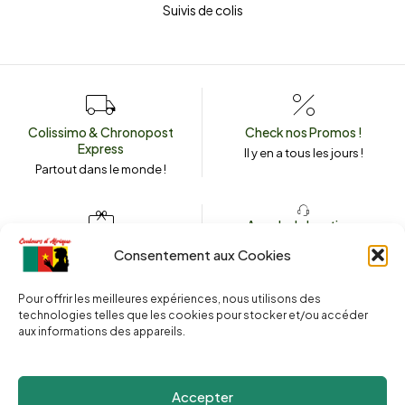
Suivis de colis
Colissimo & Chronopost
Check nos Promos !
Express
Il y en a tous les jours !
Partout dans le monde !
Appeler la boutique
(+262) 0262 43 50 38
Envoyez un message
Consentement aux Cookies
couleursdafrique974.com
Pour offrir les meilleures expériences, nous utilisons des
technologies telles que les cookies pour stocker et/ou accéder
aux informations des appareils.
2025 © Copyright
Couleurs d’Afrique 974
. Tous droits réservés.
Site web réalisé par l’
Agence Le Webarium
.
Accepter