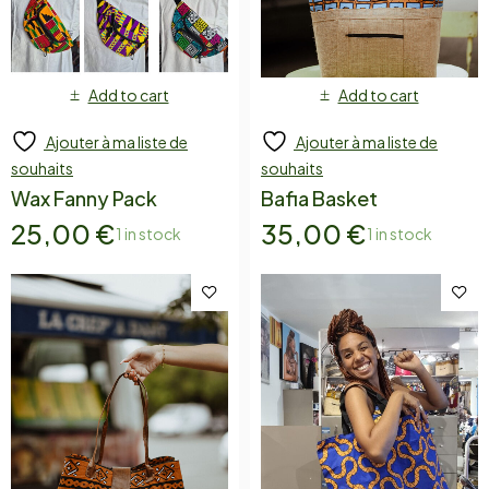
Add to cart
Add to cart
Ajouter à ma liste de
Ajouter à ma liste de
souhaits
souhaits
Wax Fanny Pack
Bafia Basket
25,00
€
35,00
€
1 in stock
1 in stock