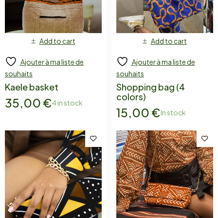
Add to cart
Add to cart
Ajouter à ma liste de
Ajouter à ma liste de
souhaits
souhaits
Kaele basket
Shopping bag (4
colors)
35,00
€
4 in stock
15,00
€
In stock