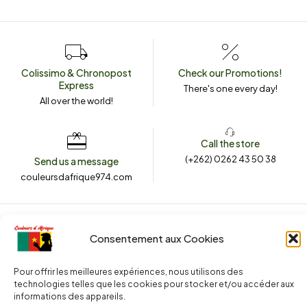
Colissimo & Chronopost
Check our Promotions!
Express
There's one every day!
All over the world!
Call the store
(+262) 0262 43 50 38
Send us a message
couleursdafrique974.com
2024 © Copyright
Couleurs d’Afrique 974
. All rights reserved.
Consentement aux Cookies
Website created with <3 by
Agence Le Webarium
.
Pour offrir les meilleures expériences, nous utilisons des
technologies telles que les cookies pour stocker et/ou accéder aux
informations des appareils.