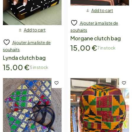
Add to cart
Ajouter à ma liste de
Add to cart
souhaits
Morgane clutch bag
Ajouter à ma liste de
15,00
€
7 in stock
souhaits
Lynda clutch bag
15,00
€
5 in stock