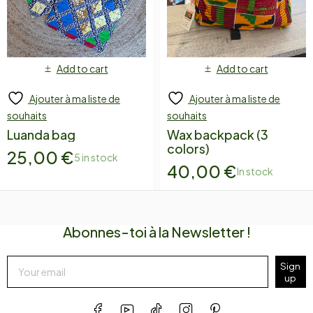
Add to cart
Add to cart
Ajouter à ma liste de
Ajouter à ma liste de
souhaits
souhaits
Luanda bag
Wax backpack (3
colors)
25,00
€
5 in stock
40,00
€
In stock
Abonnes-toi à la Newsletter !
Sign
up