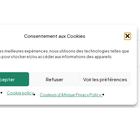
Consentement aux Cookies
ssage
Appeler la boutique
 les meilleures expériences, nous utilisons des technologies telles que
74.com
(+262) 0262 43 50 38
 pour stocker et/ou accéder aux informations des appareils.
cepter
Refuser
Voir les préférences
Cookie policy
Couleurs d’Afrique Privacy Policy :