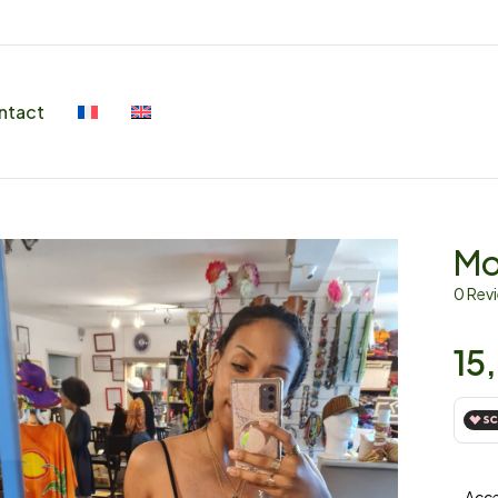
ntact
Mo
0 Rev
15
– Acc