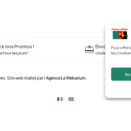
k nos Promos !
Envoyez un me
Pour offrir
n a tous les jours !
couleursdafrique9
les cookies
Ac
és. Site web réalisé par l’
Agence Le Webarium
.