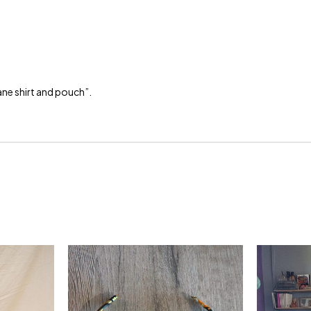
gane shirt and pouch”.