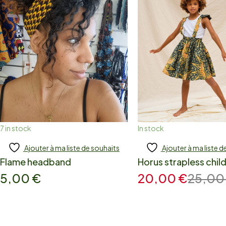
7 in stock
In stock
Ajouter à ma liste de souhaits
Ajouter à ma liste d
Add to cart
Add to cart
Flame headband
Horus strapless child
5,00
€
20,00
€
25,0