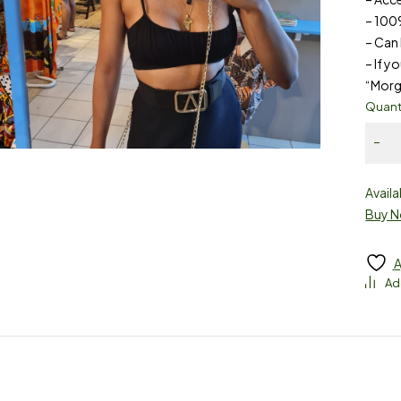
– 100
– Can
– If y
“Morg
Quant
Availa
Buy 
A