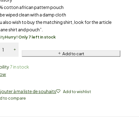
% cotton african pattern pouch
 be wiped clean with a damp cloth
ou also wish to buy the matching shirt, look for the article
ane shirt and pouch”.
ity
Hurry! Only 7 left in stock
Add to cart
bility
7 in stock
Now
jouter à ma liste de souhaits