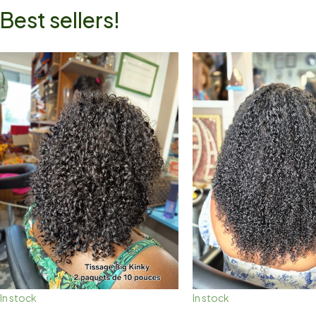
Best sellers!
In stock
In stock