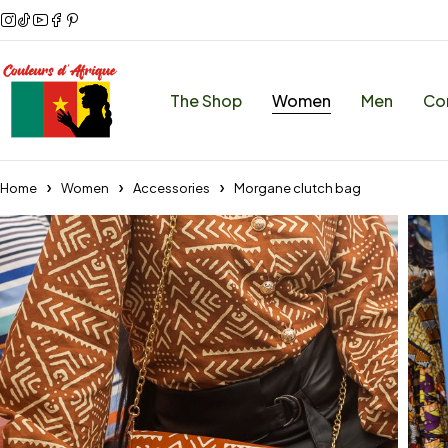
The Shop
Women
Men
Co
Home
Women
Accessories
Morgane clutch bag