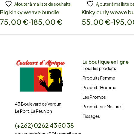
Ajouter à ma liste de souhaits
Ajouter à ma liste d
Add to cart
Add to cart
Big kinky weave bundle
Kinky curly weave b
75,00
€
185,00
€
55,00
€
195,
–
–
La boutique en ligne
Tous les produits
Produits Femme
Produits Homme
Les Promos
43 Boulevard de Verdun
Produits sur Mesure !
Le Port, La Réunion
Tissages
(+262) 0262 43 50 38
couleursdafrique974@gmail.com