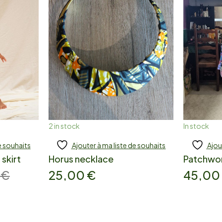
2 in stock
In stock
e souhaits
Ajouter à ma liste de souhaits
Ajou
Add to cart
Add
 skirt
Horus necklace
Patchwor
0
€
25,00
€
45,0