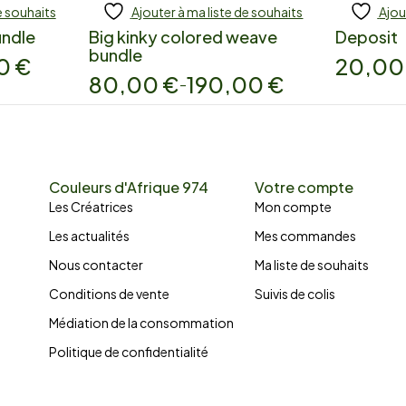
e souhaits
Ajouter à ma liste de souhaits
Ajou
Add to cart
Add
undle
Big kinky colored weave
Deposit
bundle
00
€
20,0
80,00
€
190,00
€
–
Couleurs d'Afrique 974
Votre compte
Les Créatrices
Mon compte
Les actualités
Mes commandes
Nous contacter
Ma liste de souhaits
Conditions de vente
Suivis de colis
Médiation de la consommation
Politique de confidentialité