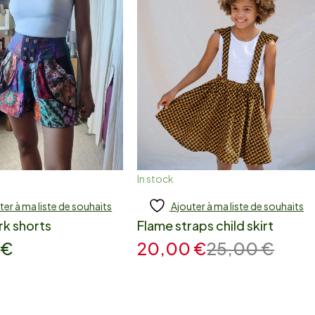
In stock
ter à ma liste de souhaits
Ajouter à ma liste de souhaits
 to cart
Add to cart
k shorts
Flame straps child skirt
0
€
20,00
€
25,00
€