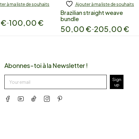
ter à ma liste de souhaits
Ajouter à ma liste de souhaits
 to cart
Add to cart
Brazilian straight weave
bundle
0
€
100,00
€
–
50,00
€
205,00
€
–
Abonnes-toi à la Newsletter !
Sign
up