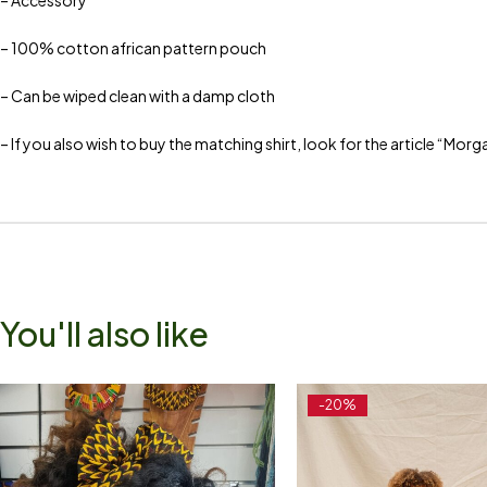
– Accessory
– 100% cotton african pattern pouch
– Can be wiped clean with a damp cloth
– If you also wish to buy the matching shirt, look for the article “Mor
You'll also like
-20%