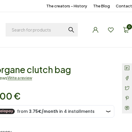
The creators – History
The Blog
Contact
0
rgane clutch bag
iews
Write a review
,00
€
essory