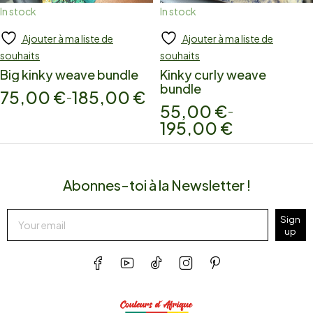
In stock
In stock
Ajouter à ma liste de
Ajouter à ma liste de
Add to cart
Add to cart
souhaits
souhaits
Big kinky weave bundle
Kinky curly weave
bundle
75,00
€
185,00
€
–
55,00
€
–
195,00
€
Abonnes-toi à la Newsletter !
Sign
up