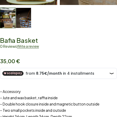
Bafia Basket
0 Reviews
Write a review
35,00
€
– Accessory
– Jute and wax basket, raffia inside
– Double hook closure inside and magnetic button outside
– Two small pockets inside and outside
– Height 36cm, Length 36cm, Depth 22cm