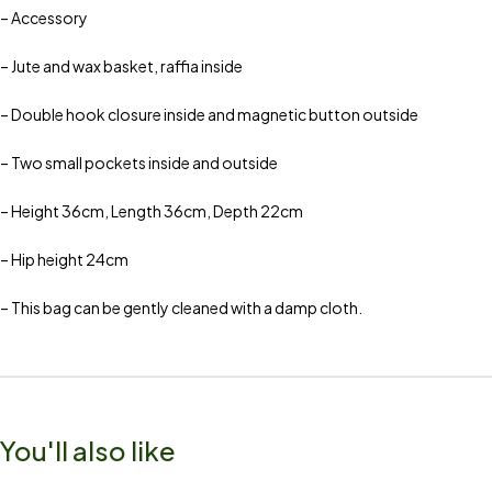
– Accessory
– Jute and wax basket, raffia inside
– Double hook closure inside and magnetic button outside
– Two small pockets inside and outside
– Height 36cm, Length 36cm, Depth 22cm
– Hip height 24cm
– This bag can be gently cleaned with a damp cloth.
You'll also like