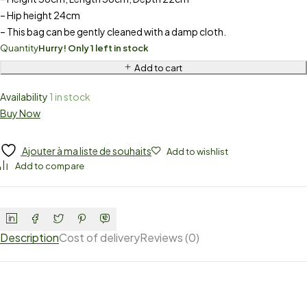
– Hip height 24cm
– This bag can be gently cleaned with a damp cloth.
Quantity
Hurry! Only 1 left in stock
Add to cart
Availability
1 in stock
Buy Now
Ajouter à ma liste de souhaits
Add to wishlist
Add to compare
Description
Cost of delivery
Reviews (0)