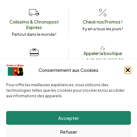
Colissimo & Chronopost
Check nos Promos !
Express
Il y en a tous les jours !
Partout dans le monde !
Appeler la boutique
(+262) 0262 43 50 38
Envoyez un message
couleursdafrique974.com
Consentement aux Cookies
Pour offrir les meilleures expériences, nous utilisons des
technologies telles que les cookies pour stocker et/ou accéder
2025 © Copyright
Couleurs d’Afrique 974
. Tous droits réservés.
aux informations des appareils.
Site web réalisé par l’
Agence Le Webarium
.
Accepter
Refuser