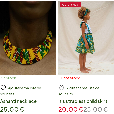
Out of stock!
3 in stock
Out of stock
Ajouter à ma liste de
Ajouter à ma liste de
Add to cart
Add to cart
souhaits
souhaits
Ashanti necklace
Isis strapless child skirt
25,00
€
20,00
€
25,00
€