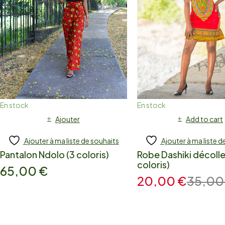
En stock
En stock
Ajouter
Add to cart
Ajouter à ma liste de souhaits
Ajouter à ma liste d
Pantalon Ndolo (3 coloris)
Robe Dashiki décolle
coloris)
65,00
€
20,00
€
35,0