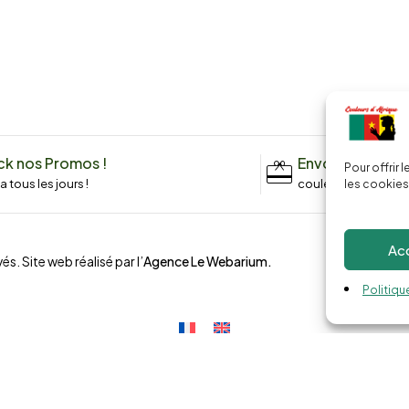
k nos Promos !
Envoyez un me
Pour offrir 
n a tous les jours !
couleursdafrique9
les cookies
Ac
és. Site web réalisé par l’
Agence Le Webarium
.
Politiqu