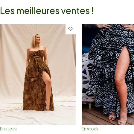
Les meilleures ventes !
En stock
En stock