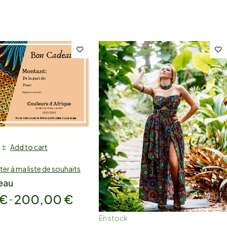
Add to cart
ter à ma liste de souhaits
eau
€
200,00
€
–
En stock