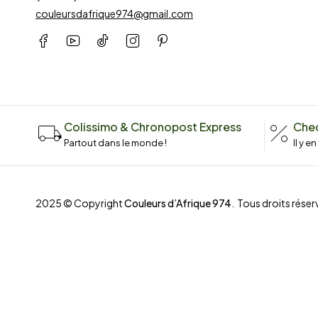
couleursdafrique974@gmail.com
Colissimo & Chronopost Express
Chec
Partout dans le monde !
Il y e
2025 © Copyright
Couleurs d’Afrique 974
. Tous droits réserv
Compare
(0)