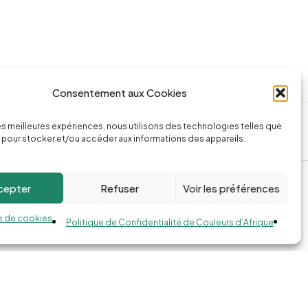
Consentement aux Cookies
ssage
Appeler la boutique
les meilleures expériences, nous utilisons des technologies telles que
74.com
(+262) 0262 43 50 38
 pour stocker et/ou accéder aux informations des appareils.
cepter
Refuser
Voir les préférences
e de cookies
Politique de Confidentialité de Couleurs d’Afrique