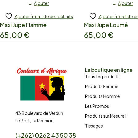
Ajouter
Ajouter
Ajouter à ma liste de souhaits
Ajouter à ma liste d
Maxi Jupe Flamme
Maxi Jupe Loumé
65,00
€
65,00
€
La boutique en ligne
Tous les produits
Produits Femme
Produits Homme
Les Promos
43 Boulevard de Verdun
Produits sur Mesure !
Le Port, La Réunion
Tissages
(+262) 0262 43 50 38