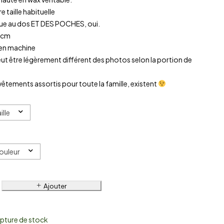
e taille habituelle
tique au dos ET DES POCHES, oui.
 cm
 en machine
ut être légèrement différent des photos selon la portion de
 vêtements assortis pour toute la famille, existent
ille
Couleur
Ajouter
pture de stock