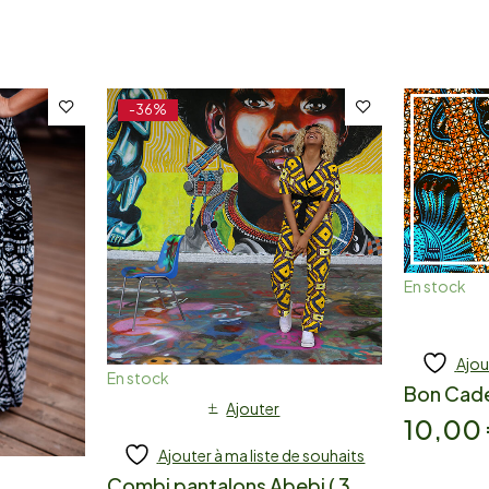
-36%
En stock
Ajou
En stock
Bon Cad
Ajouter
10,00
Ajouter à ma liste de souhaits
Combi pantalons Abebi ( 3