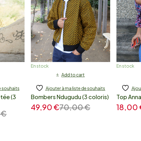
En stock
En stock
Add to cart
e souhaits
Ajouter à ma liste de souhaits
Ajou
tée (3
Bombers Ndugudu (3 coloris)
Top Annan
49,90
€
70,00
€
18,00
0
€