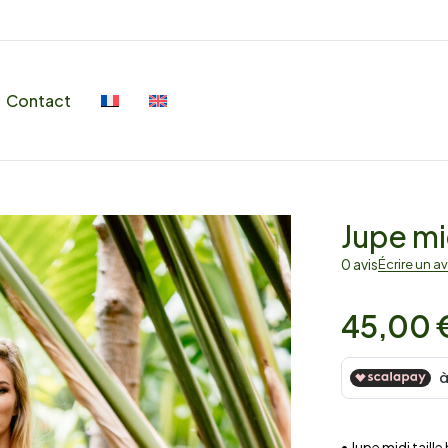
Contact
Jupe mi
0 avis
Écrire un av
45,00
• Jupe midi taill