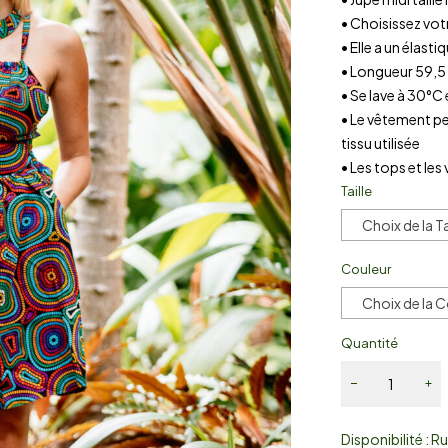
• Choisissez votr
• Elle a un élas
• Longueur 59,5
• Se lave à 30°C
• Le vêtement pe
tissu utilisée
• Les tops et les
Taille
Choix de la Ta
Couleur
Choix de la 
Quantité
Disponibilité :
Ru