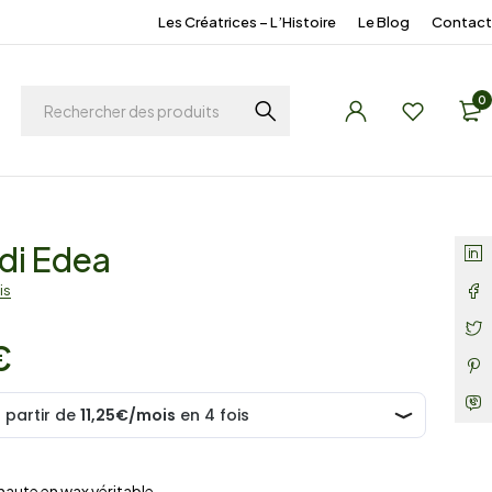
Les Créatrices – L’Histoire
Le Blog
Contact
0
di Edea
is
€
e haute en wax véritable.