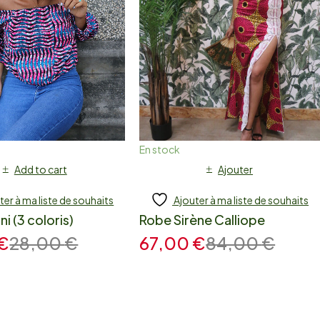
En stock
Add to cart
Ajouter
ter à ma liste de souhaits
Ajouter à ma liste de souhaits
i (3 coloris)
Robe Sirène Calliope
€
28,00
€
67,00
€
84,00
€