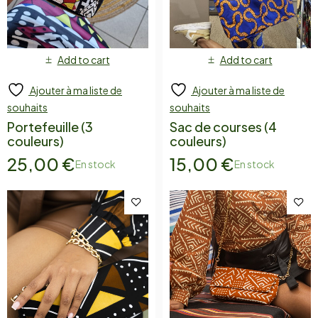
Add to cart
Add to cart
Ajouter à ma liste de
Ajouter à ma liste de
souhaits
souhaits
Portefeuille (3
Sac de courses (4
couleurs)
couleurs)
25,00
€
15,00
€
En stock
En stock