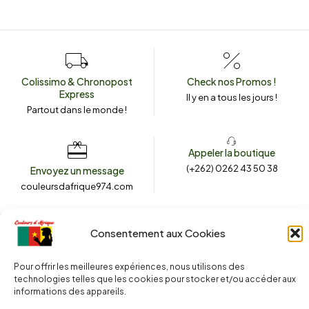
Colissimo & Chronopost
Check nos Promos !
Express
Il y en a tous les jours !
Partout dans le monde !
Appeler la boutique
(+262) 0262 43 50 38
Envoyez un message
couleursdafrique974.com
Consentement aux Cookies
2025 © Copyright
Couleurs d’Afrique 974
. Tous droits réservés.
Site web réalisé par l’
Agence Le Webarium
.
Pour offrir les meilleures expériences, nous utilisons des
technologies telles que les cookies pour stocker et/ou accéder aux
informations des appareils.