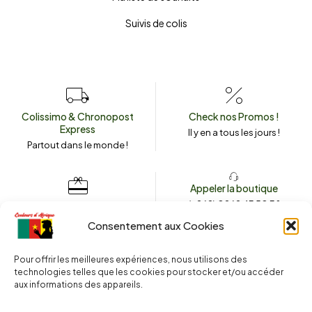
Suivis de colis
Colissimo & Chronopost
Check nos Promos !
Express
Il y en a tous les jours !
Partout dans le monde !
Appeler la boutique
(+262) 0262 43 50 38
Envoyez un message
couleursdafrique974.com
Consentement aux Cookies
Pour offrir les meilleures expériences, nous utilisons des
technologies telles que les cookies pour stocker et/ou accéder
2025 © Copyright
Couleurs d’Afrique 974
. Tous droits réservés.
aux informations des appareils.
Site web réalisé par l’
Agence Le Webarium
.