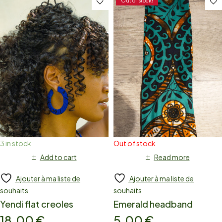
Out of stock!
3 in stock
Out of stock
Add to cart
Read more
Ajouter à ma liste de
Ajouter à ma liste de
souhaits
souhaits
Yendi flat creoles
Emerald headband
18,00
€
5,00
€