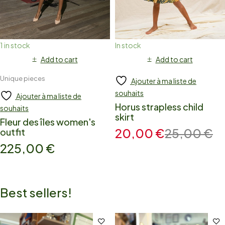
1 in stock
In stock
Add to cart
Add to cart
Unique pieces
Ajouter à ma liste de
souhaits
Ajouter à ma liste de
Horus strapless child
souhaits
skirt
Fleur des îles women's
20,00
€
25,00
€
outfit
225,00
€
Best sellers!