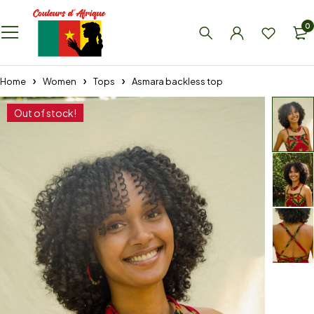
0
Home
Women
Tops
Asmara backless top
Out of stock!