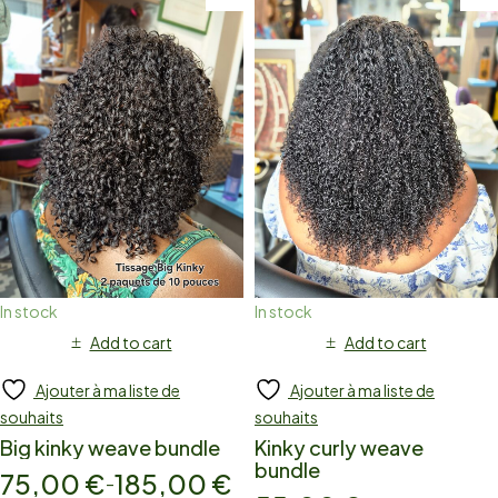
In stock
In stock
Add to cart
Add to cart
Ajouter à ma liste de
Ajouter à ma liste de
souhaits
souhaits
Big kinky weave bundle
Kinky curly weave
bundle
75,00
€
185,00
€
–