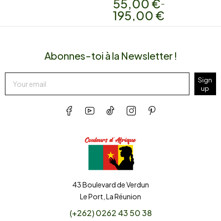
55,00
€
–
195,00
€
Abonnes-toi à la Newsletter !
Sign
up
43 Boulevard de Verdun
Le Port, La Réunion
(+262) 0262 43 50 38