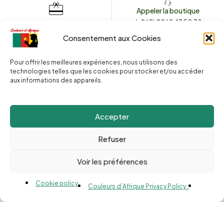
Appeler la boutique
(+262) 0262 43 50 38
Envoyez un message
couleursdafrique974.com
Consentement aux Cookies
Pour offrir les meilleures expériences, nous utilisons des
technologies telles que les cookies pour stocker et/ou accéder
2025 © Copyright
Couleurs d’Afrique 974
. Tous droits réservés.
aux informations des appareils.
Site web réalisé par l’
Agence Le Webarium
.
Accepter
Refuser
Voir les préférences
Compare
(0)
Cookie policy
Couleurs d’Afrique Privacy Policy :
Compare