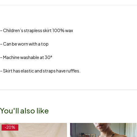
– Children’s strapless skirt 100% wax
– Can be worn with a top
– Machine washable at 30°
– Skirt has elastic and straps have ruffles.
You'll also like
-20%