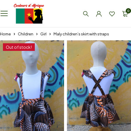
0
Home
Children
Girl
Maly children’s skirt with straps
Out of stock!