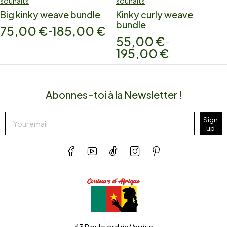
souhaits
souhaits
Big kinky weave bundle
Kinky curly weave
bundle
75,00
€
185,00
€
–
55,00
€
–
195,00
€
Abonnes-toi à la Newsletter !
Sign
up