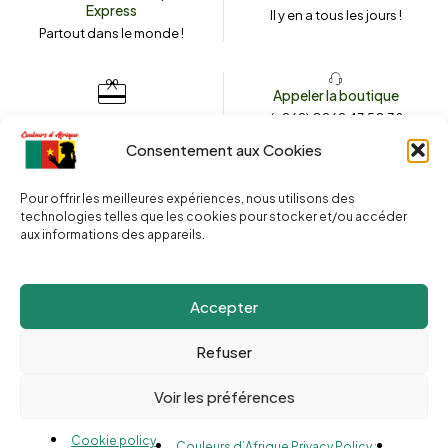
Express
Il y en a tous les jours !
Partout dans le monde !
Appeler la boutique
(+262) 0262 43 50 38
Envoyez un message
couleursdafrique974.com
Consentement aux Cookies
Pour offrir les meilleures expériences, nous utilisons des
technologies telles que les cookies pour stocker et/ou accéder
2025 © Copyright
Couleurs d’Afrique 974
. Tous droits réservés.
aux informations des appareils.
Site web réalisé par l’
Agence Le Webarium
.
Accepter
Refuser
Voir les préférences
Compare
(0)
Cookie policy
Couleurs d’Afrique Privacy Policy :