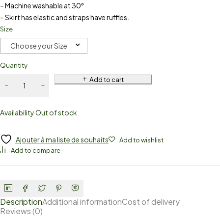
– Machine washable at 30°
– Skirt has elastic and straps have ruffles.
Size
Choose your Size
Quantity
Add to cart
Availability
Out of stock
Ajouter à ma liste de souhaits
Add to wishlist
Add to compare
Description
Additional information
Cost of delivery
Reviews (0)