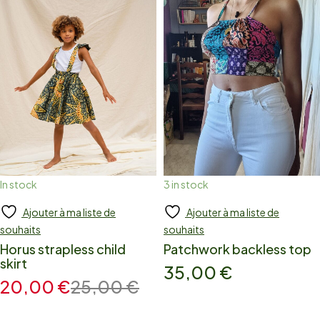
In stock
3 in stock
Ajouter à ma liste de
Ajouter à ma liste de
Add to cart
Add to cart
souhaits
souhaits
Horus strapless child
Patchwork backless top
skirt
35,00
€
20,00
€
25,00
€