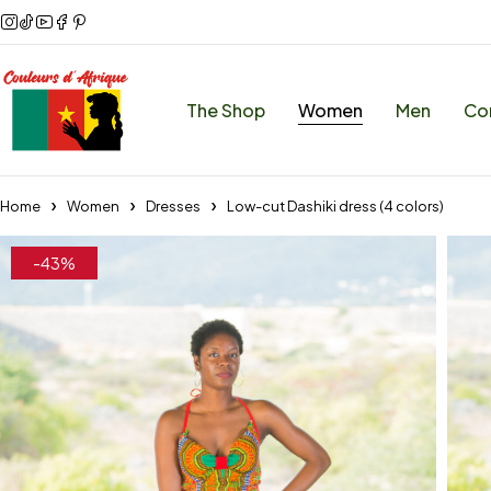
The Shop
Women
Men
Co
Home
Women
Dresses
Low-cut Dashiki dress (4 colors)
-43%