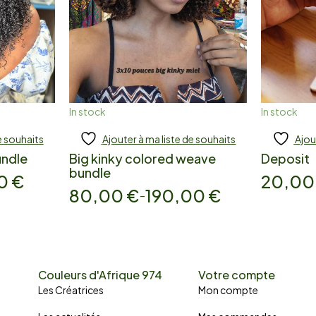
In stock
In stock
e souhaits
Ajouter à ma liste de souhaits
Ajou
Add to cart
Add
undle
Big kinky colored weave
Deposit
bundle
00
€
20,0
80,00
€
190,00
€
–
Couleurs d'Afrique 974
Votre compte
Les Créatrices
Mon compte