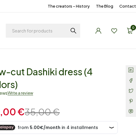
The creators – History
The Blog
Contact
0
w-cut Dashiki dress (4
lors)
iews
Write a review
,00
€
35,00
€