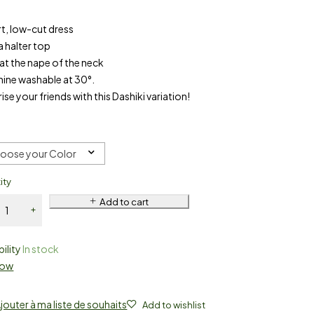
t, low-cut dress
a halter top
 at the nape of the neck
hine washable at 30°.
ise your friends with this Dashiki variation!
oose your Color
ity
Add to cart
bility
In stock
Now
jouter à ma liste de souhaits