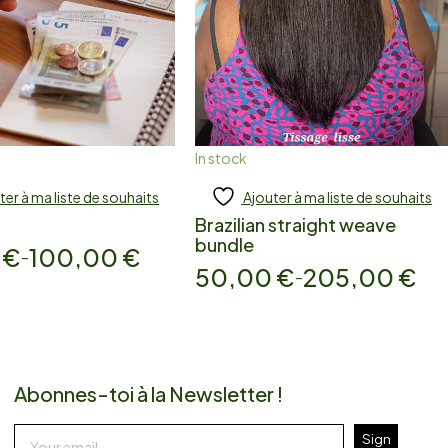
In stock
ter à ma liste de souhaits
Ajouter à ma liste de souhaits
 to cart
Add to cart
Brazilian straight weave
bundle
0
€
100,00
€
–
50,00
€
205,00
€
–
Abonnes-toi à la Newsletter !
Sign