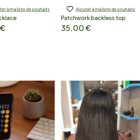
ter à ma liste de souhaits
Ajouter à ma liste de souhaits
 to cart
Add to cart
cklace
Patchwork backless top
€
35,00
€