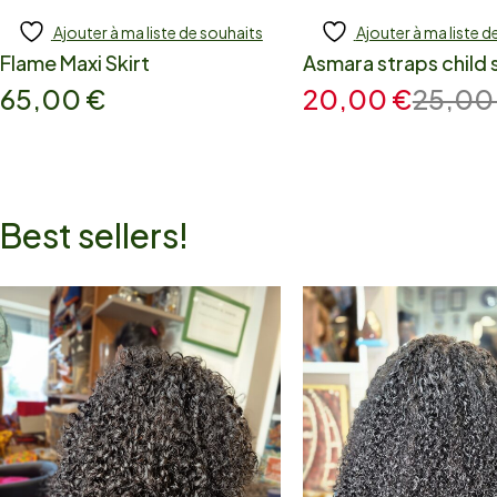
Ajouter à ma liste de souhaits
Ajouter à ma liste d
Ajouter
Add to cart
Flame Maxi Skirt
Asmara straps child s
65,00
€
20,00
€
25,0
Best sellers!