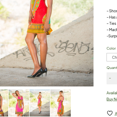
– Shor
– Has 
– Ties
– Mac
-Surpr
Color
Ch
Quant
Availa
Buy 
A