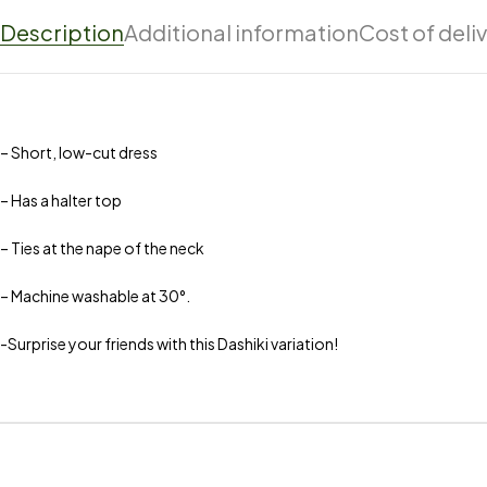
Description
Additional information
Cost of deli
– Short, low-cut dress
– Has a halter top
– Ties at the nape of the neck
– Machine washable at 30°.
-Surprise your friends with this Dashiki variation!