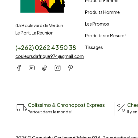
Produits Femme
Produits Homme
Les Promos
43 Boulevard de Verdun
Le Port, La Réunion
Produits sur Mesure !
(+262) 0262 43 50 38
Tissages
couleursdafrique974@gmail.com
Colissimo & Chronopost Express
Chec
Partout dans le monde !
Il y e
2025 © Copyright
Couleurs d’Afrique 974
. Tous droits réserv