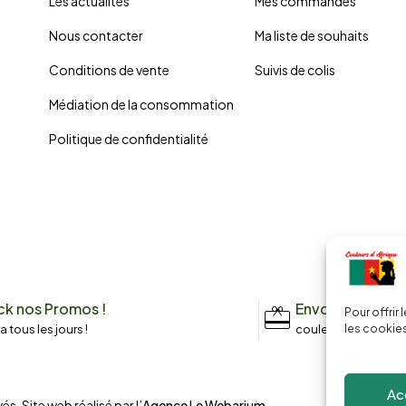
Les actualités
Mes commandes
Nous contacter
Ma liste de souhaits
Conditions de vente
Suivis de colis
Médiation de la consommation
Politique de confidentialité
k nos Promos !
Envoyez un me
Pour offrir
n a tous les jours !
couleursdafrique9
les cookies
Ac
és. Site web réalisé par l’
Agence Le Webarium
.