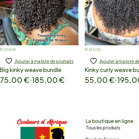
In stock
In stock
Ajouter à ma liste de souhaits
Ajouter à ma liste d
Add to cart
Add to cart
Big kinky weave bundle
Kinky curly weave b
75,00
€
185,00
€
55,00
€
195,
–
–
La boutique en ligne
Tous les produits