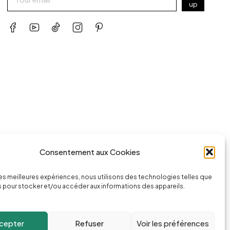
up
Consentement aux Cookies
ssage
Appeler la boutique
 les meilleures expériences, nous utilisons des technologies telles que
74.com
(+262) 0262 43 50 38
 pour stocker et/ou accéder aux informations des appareils.
cepter
Refuser
Voir les préférences