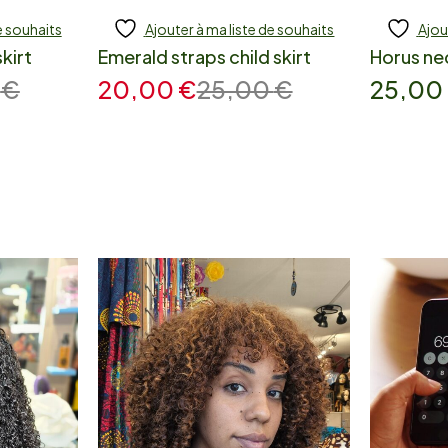
e souhaits
Ajouter à ma liste de souhaits
Ajou
Add to cart
Add
kirt
Emerald straps child skirt
Horus ne
0
€
20,00
€
25,00
€
25,00