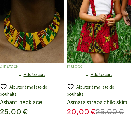
3 in stock
In stock
Add to cart
Add to cart
Ajouter à ma liste de
Ajouter à ma liste de
souhaits
souhaits
Ashanti necklace
Asmara straps child skirt
25,00
€
20,00
€
25,00
€