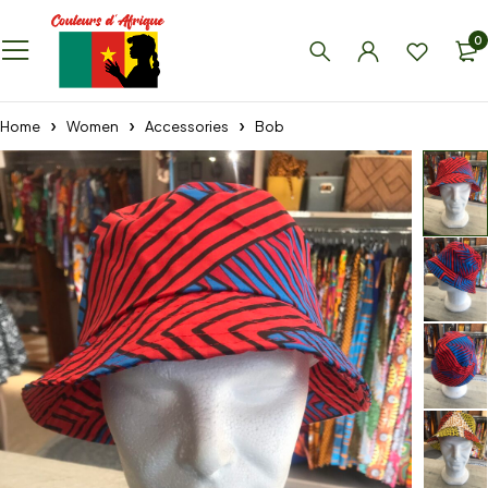
0
Home
Women
Accessories
Bob