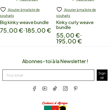
Ajouter à ma liste de
Ajouter à ma liste de
souhaits
souhaits
Big kinky weave bundle
Kinky curly weave
bundle
75,00
€
185,00
€
–
55,00
€
–
195,00
€
Abonnes-toi à la Newsletter !
Sign
up