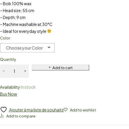
– Bob 100% wax
– Head size: 55 cm
– Depth: 9 cm
– Machine washable at 30°C
– Ideal for everyday style
Color
Choose your Color
Quantity
Add to cart
Availability
In stock
Buy Now
Ajouter à ma liste de souhaits
Add to wishlist
Add to compare