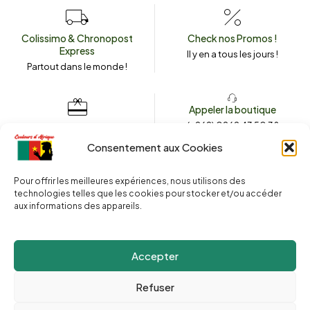
Colissimo & Chronopost
Check nos Promos !
Express
Il y en a tous les jours !
Partout dans le monde !
Appeler la boutique
(+262) 0262 43 50 38
Envoyez un message
couleursdafrique974.com
Consentement aux Cookies
Pour offrir les meilleures expériences, nous utilisons des
technologies telles que les cookies pour stocker et/ou accéder
2025 © Copyright
Couleurs d’Afrique 974
. Tous droits réservés.
aux informations des appareils.
Site web réalisé par l’
Agence Le Webarium
.
Accepter
Refuser