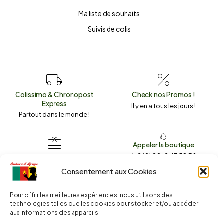
Ma liste de souhaits
Suivis de colis
Colissimo & Chronopost
Check nos Promos !
Express
Il y en a tous les jours !
Partout dans le monde !
Appeler la boutique
(+262) 0262 43 50 38
Envoyez un message
couleursdafrique974.com
Consentement aux Cookies
Pour offrir les meilleures expériences, nous utilisons des
technologies telles que les cookies pour stocker et/ou accéder
2025 © Copyright
Couleurs d’Afrique 974
. Tous droits réservés.
aux informations des appareils.