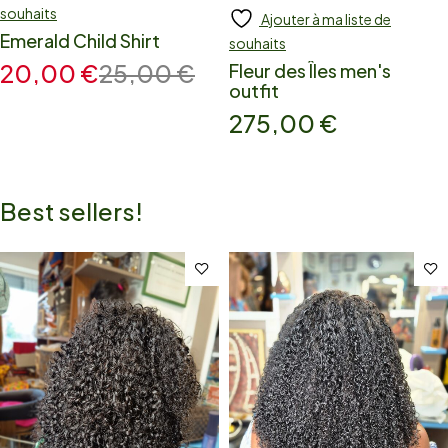
souhaits
Ajouter à ma liste de
Emerald Child Shirt
souhaits
20,00
€
25,00
€
Fleur des Îles men's
outfit
275,00
€
Best sellers!