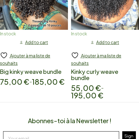
In stock
In stock
Add to cart
Add to cart
Ajouter à ma liste de
Ajouter à ma liste de
souhaits
souhaits
Big kinky weave bundle
Kinky curly weave
bundle
75,00
€
185,00
€
–
55,00
€
–
195,00
€
Abonnes-toi à la Newsletter !
Sign