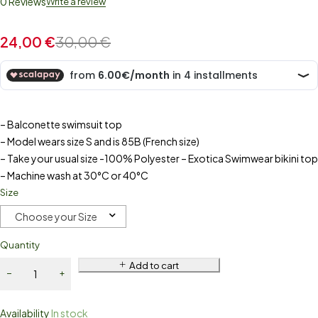
0 Reviews
Write a review
24,00
€
30,00
€
– Balconette swimsuit top
– Model wears size S and is 85B (French size)
– Take your usual size -100% Polyester – Exotica Swimwear bikini top
– Machine wash at 30°C or 40°C
Size
Choose your Size
Quantity
Add to cart
Availability
In stock