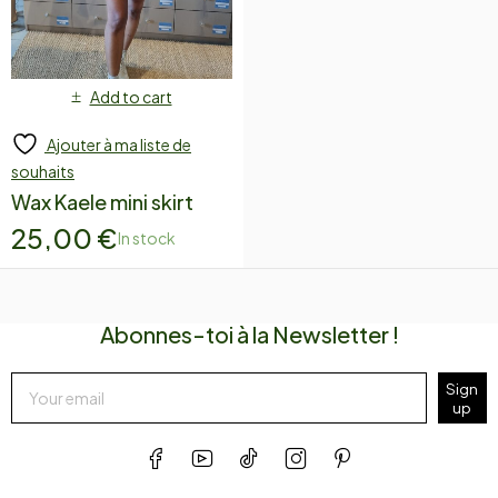
Add to cart
Ajouter à ma liste de
souhaits
Wax Kaele mini skirt
25,00
€
In stock
Abonnes-toi à la Newsletter !
Sign
up