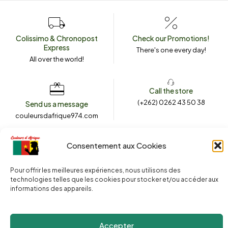
Colissimo & Chronopost
Check our Promotions!
Express
There's one every day!
All over the world!
Call the store
(+262) 0262 43 50 38
Send us a message
couleursdafrique974.com
Consentement aux Cookies
2024 © Copyright
Couleurs d’Afrique 974
. All rights reserved.
Website created with <3 by
Agence Le Webarium
.
Pour offrir les meilleures expériences, nous utilisons des
technologies telles que les cookies pour stocker et/ou accéder aux
informations des appareils.
Accepter