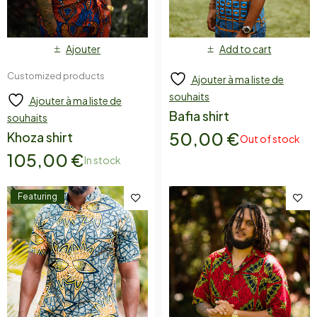
Ajouter
Add to cart
Customized products
Ajouter à ma liste de
souhaits
Ajouter à ma liste de
Bafia shirt
souhaits
50,00
€
Khoza shirt
Out of stock
105,00
€
In stock
Featuring