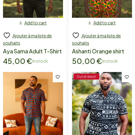
Add to cart
Add to cart
Ajouter à ma liste de
Ajouter à ma liste de
souhaits
souhaits
Aya Sama Adult T-Shirt
Ashanti Orange shirt
45,00
€
50,00
€
In stock
In stock
Out of stock!