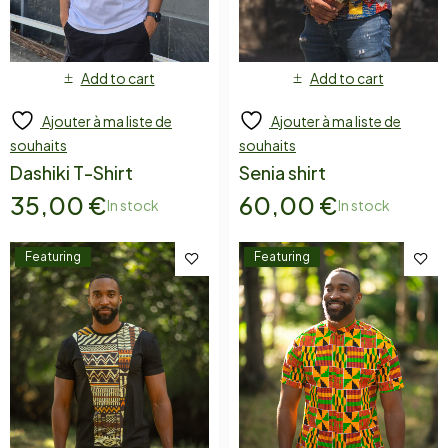
Add to cart
Add to cart
Ajouter à ma liste de
Ajouter à ma liste de
souhaits
souhaits
Dashiki T-Shirt
Senia shirt
35,00
€
60,00
€
In stock
In stock
Featuring
Featuring