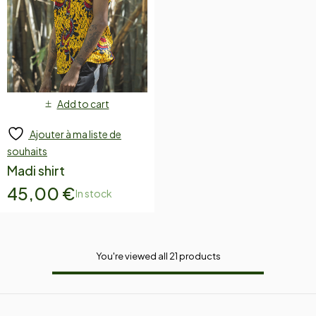
Add to cart
Ajouter à ma liste de
souhaits
Madi shirt
45,00
€
In stock
You're viewed all 21 products