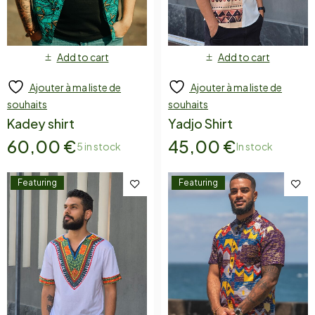
Add to cart
Add to cart
Ajouter à ma liste de
Ajouter à ma liste de
souhaits
souhaits
Kadey shirt
Yadjo Shirt
60,00
€
45,00
€
5 in stock
In stock
Featuring
Featuring