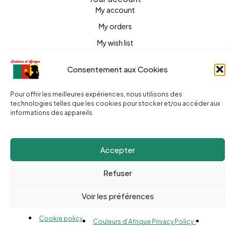
My account
My orders
My wish list
Parcel tracking
Consentement aux Cookies
Pour offrir les meilleures expériences, nous utilisons des
technologies telles que les cookies pour stocker et/ou accéder aux
informations des appareils.
Colissimo & Chronopost
Check our Promotions!
Express
There's one every day!
Accepter
All over the world!
Refuser
Call the store
(+262) 0262 43 50 38
Send us a message
Voir les préférences
couleursdafrique974.com
Cookie policy
Couleurs d’Afrique Privacy Policy :