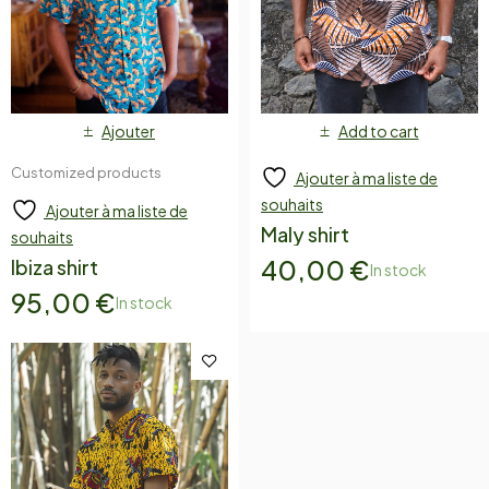
Ajouter
Add to cart
Customized products
Ajouter à ma liste de
souhaits
Ajouter à ma liste de
Maly shirt
souhaits
40,00
€
Ibiza shirt
In stock
95,00
€
In stock