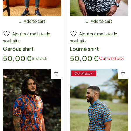
Add to cart
Add to cart
Ajouter à ma liste de
Ajouter à ma liste de
souhaits
souhaits
Garoua shirt
Loume shirt
50,00
€
50,00
€
In stock
Out of stock
Out of stock!