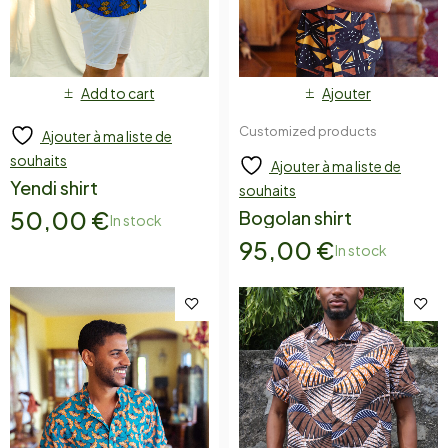
Add to cart
Ajouter
Customized products
Ajouter à ma liste de
souhaits
Ajouter à ma liste de
Yendi shirt
souhaits
50,00
€
Bogolan shirt
In stock
95,00
€
In stock