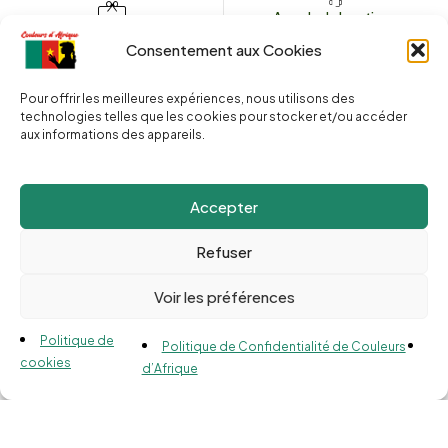
Appeler la boutique
(+262) 0262 43 50 38
Envoyez un message
Consentement aux Cookies
couleursdafrique974.com
Pour offrir les meilleures expériences, nous utilisons des
technologies telles que les cookies pour stocker et/ou accéder
aux informations des appareils.
2025 © Copyright
Couleurs d’Afrique 974
. Tous droits réservés.
Site web réalisé par l’
Agence Le Webarium
.
Accepter
Refuser
Voir les préférences
Compare
(0)
Politique de
Politique de Confidentialité de Couleurs
cookies
d’Afrique
Compare