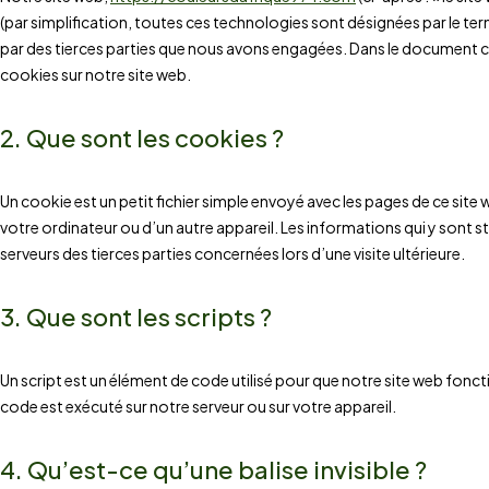
(par simplification, toutes ces technologies sont désignées par le t
par des tierces parties que nous avons engagées. Dans le document c
cookies sur notre site web.
2. Que sont les cookies ?
Un cookie est un petit fichier simple envoyé avec les pages de ce site 
votre ordinateur ou d’un autre appareil. Les informations qui y sont 
serveurs des tierces parties concernées lors d’une visite ultérieure.
3. Que sont les scripts ?
Un script est un élément de code utilisé pour que notre site web fonc
code est exécuté sur notre serveur ou sur votre appareil.
4. Qu’est-ce qu’une balise invisible ?