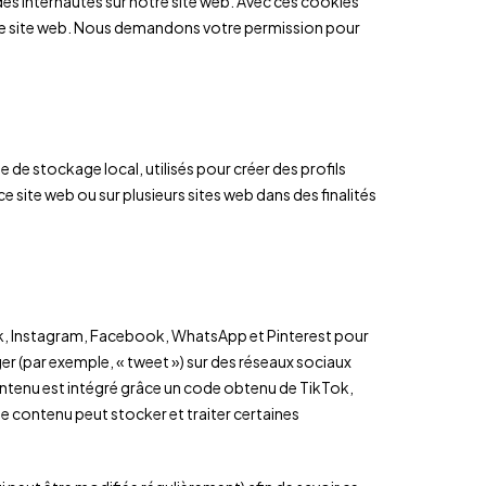
des internautes sur notre site web. Avec ces cookies
otre site web. Nous demandons votre permission pour
de stockage local, utilisés pour créer des profils
r ce site web ou sur plusieurs sites web dans des finalités
ok, Instagram, Facebook, WhatsApp et Pinterest pour
ger (par exemple, « tweet ») sur des réseaux sociaux
tenu est intégré grâce un code obtenu de TikTok,
 contenu peut stocker et traiter certaines