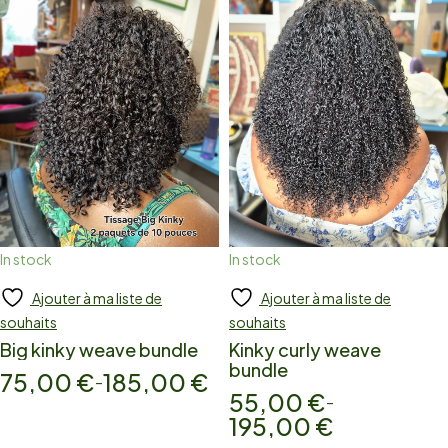
In stock
In stock
Ajouter à ma liste de
Ajouter à ma liste de
Add to cart
Add to cart
souhaits
souhaits
Big kinky weave bundle
Kinky curly weave
bundle
75,00
€
185,00
€
–
55,00
€
–
195,00
€