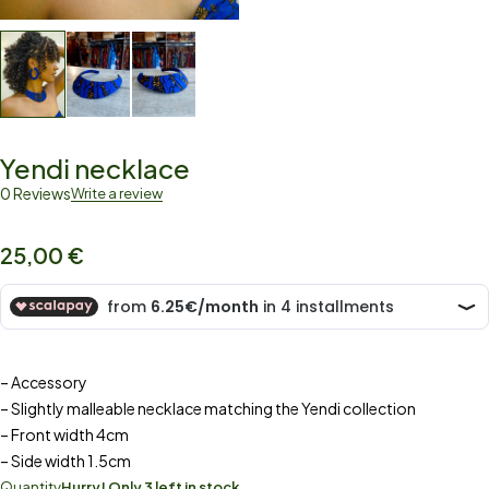
Yendi necklace
0 Reviews
Write a review
25,00
€
– Accessory
– Slightly malleable necklace matching the Yendi collection
– Front width 4cm
– Side width 1.5cm
Quantity
Hurry! Only 3 left in stock