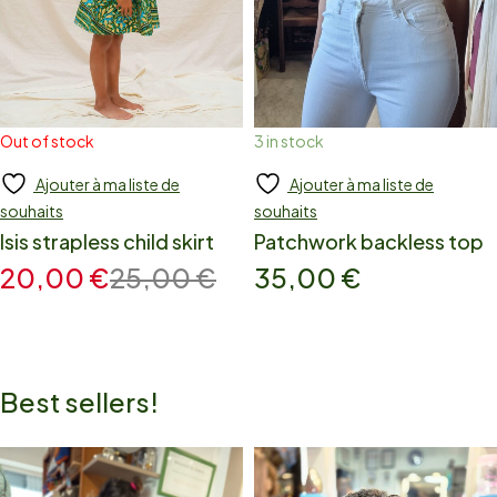
Out of stock
3 in stock
Ajouter à ma liste de
Ajouter à ma liste de
Add to cart
Add to cart
souhaits
souhaits
Isis strapless child skirt
Patchwork backless top
20,00
€
25,00
€
35,00
€
Best sellers!