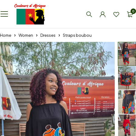
0
Home
Women
Dresses
Straps boubou