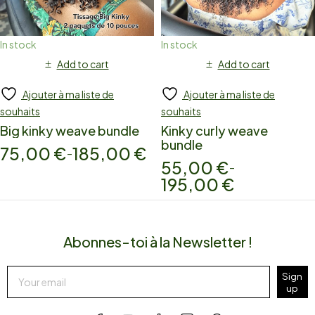
In stock
In stock
Add to cart
Add to cart
Ajouter à ma liste de
Ajouter à ma liste de
souhaits
souhaits
Big kinky weave bundle
Kinky curly weave
bundle
75,00
€
185,00
€
–
55,00
€
–
195,00
€
Abonnes-toi à la Newsletter !
Sign
up