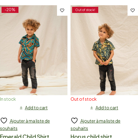
-20%
Out of stock!
In stock
Out of stock
Add to cart
Add to cart
Ajouter à ma liste de
Ajouter à ma liste de
souhaits
souhaits
Emerald Child Shirt
Horus child shirt