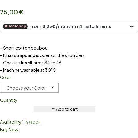
25,00
€
– Short cotton boubou
– It has straps and is open on the shoulders
– One size fits all, sizes 34 to 46
– Machine washable at 30°C
Color
Choose your Color
Quantity
Add to cart
Availability
1 in stock
Buy Now