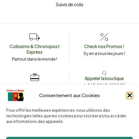
Suivis de colis
Colissimo & Chronopost
Check nos Promos !
Express
Il y en a tous les jours !
Partout dans le monde !
Appeler la boutique
(+262) 0262 43 50 38
Envoyez un message
couleursdafrique974.com
Consentement aux Cookies
Pour offrir les meilleures expériences, nous utilisons des
technologies telles que les cookies pour stocker et/ou accéder
2025 © Copyright
Couleurs d’Afrique 974
. Tous droits réservés.
aux informations des appareils.
Site web réalisé par l’
Agence Le Webarium
.