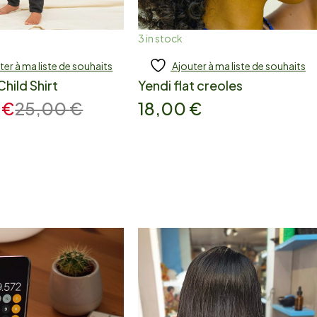
3 in stock
ter à ma liste de souhaits
Ajouter à ma liste de souhaits
 to cart
Add to cart
hild Shirt
Yendi flat creoles
0
€
25,00
€
18,00
€