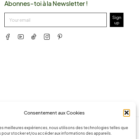
Abonnes-toi à la Newsletter !
Sign
up
Consentement aux Cookies
ssage
Appeler la boutique
 les meilleures expériences, nous utilisons des technologies telles que
74.com
(+262) 0262 43 50 38
 pour stocker et/ou accéder aux informations des appareils.