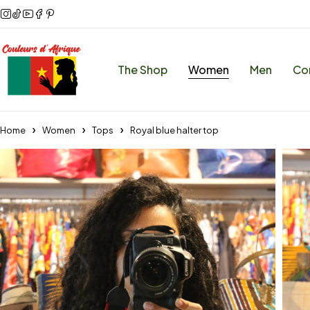
The Shop
Women
Men
Co
Home
Women
Tops
Royal blue halter top