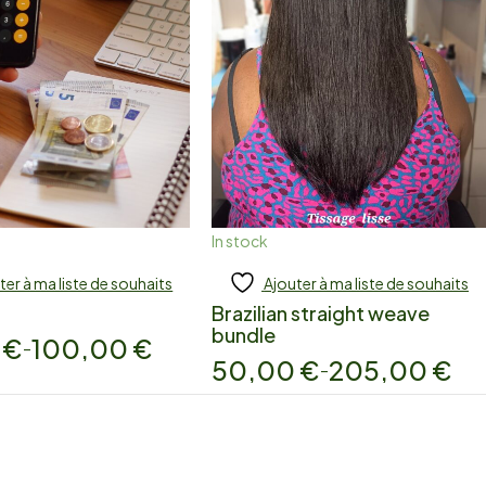
In stock
ter à ma liste de souhaits
Ajouter à ma liste de souhaits
 to cart
Add to cart
Brazilian straight weave
bundle
0
€
100,00
€
–
50,00
€
205,00
€
–