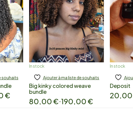
In stock
In stock
e souhaits
Ajouter à ma liste de souhaits
Ajou
Add to cart
Add
undle
Big kinky colored weave
Deposit
bundle
00
€
20,0
80,00
€
190,00
€
–