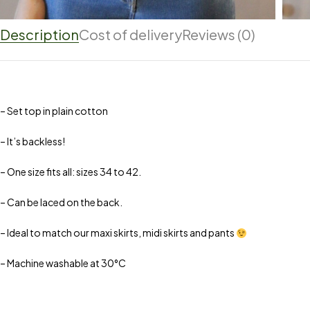
Description
Cost of delivery
Reviews (0)
– Set top in plain cotton
– It’s backless!
– One size fits all: sizes 34 to 42.
– Can be laced on the back.
– Ideal to match our maxi skirts, midi skirts and pants
– Machine washable at 30°C