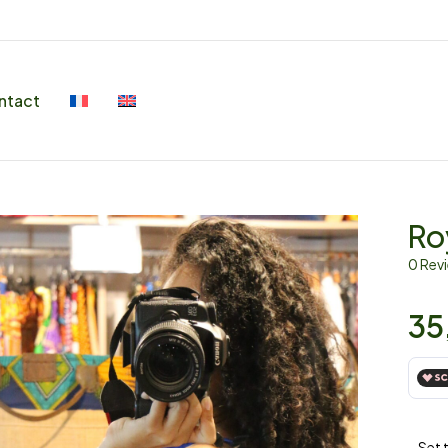
ntact
Ro
0 Rev
35
– Set 