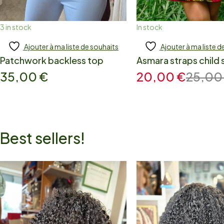
3 in stock
In stock
Ajouter à ma liste de souhaits
Ajouter à ma liste d
Add to cart
Add to cart
Patchwork backless top
Asmara straps child s
35,00
€
20,00
€
25,0
Best sellers!