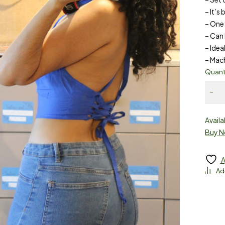
– It’s
– One 
– Can 
– Idea
– Mac
Quant
Availa
Buy 
A