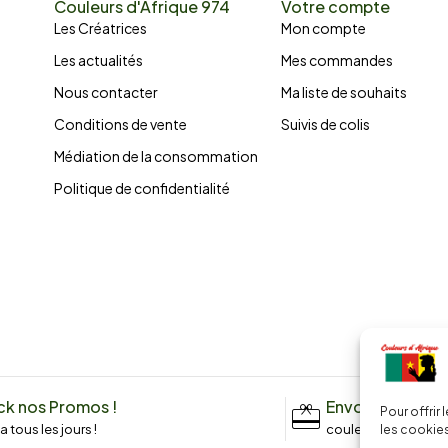
Couleurs d'Afrique 974
Votre compte
Les Créatrices
Mon compte
Les actualités
Mes commandes
Nous contacter
Ma liste de souhaits
Conditions de vente
Suivis de colis
Médiation de la consommation
Politique de confidentialité
k nos Promos !
Envoyez un me
Pour offrir
n a tous les jours !
couleursdafrique9
les cookies