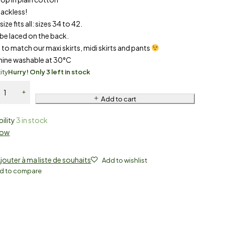
 backless!
size fits all: sizes 34 to 42.
be laced on the back.
l to match our maxi skirts, midi skirts and pants
hine washable at 30°C
ity
Hurry! Only 3 left in stock
Add to cart
bility
3 in stock
Now
jouter à ma liste de souhaits