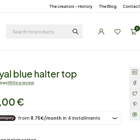
The creators – History
The Blog
Contact
0
yal blue halter top
iews
Write a review
,00
€
top in plain cotton