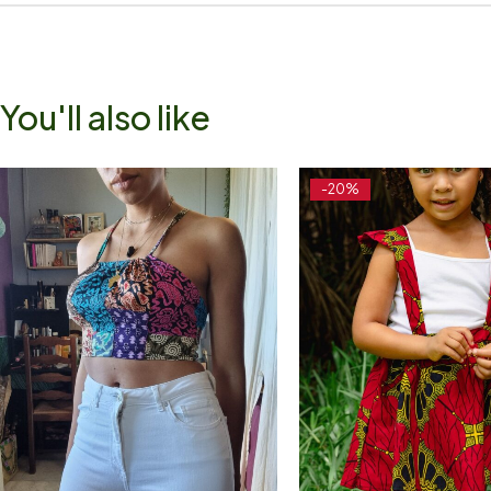
You'll also like
-20%