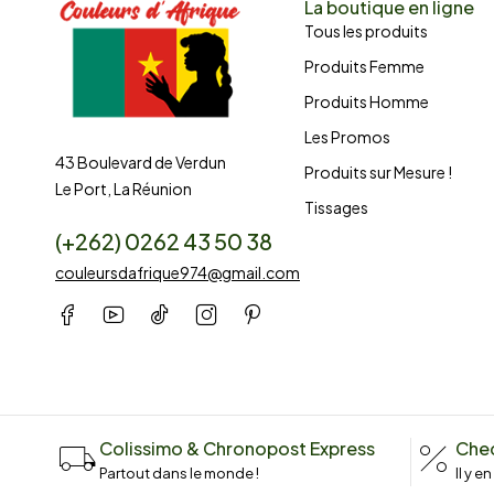
La boutique en ligne
Tous les produits
Produits Femme
Produits Homme
Les Promos
43 Boulevard de Verdun
Produits sur Mesure !
Le Port, La Réunion
Tissages
(+262) 0262 43 50 38
couleursdafrique974@gmail.com
Colissimo & Chronopost Express
Chec
Partout dans le monde !
Il y e