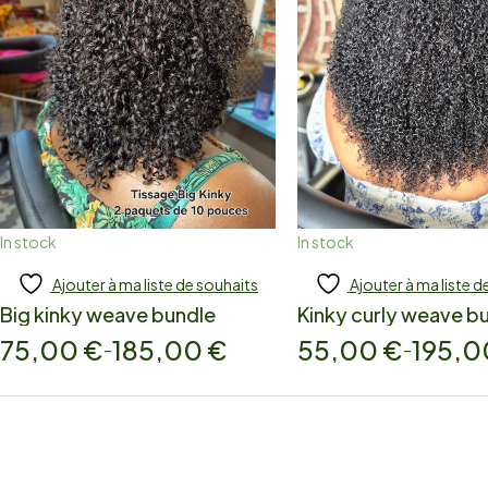
In stock
In stock
Ajouter à ma liste de souhaits
Ajouter à ma liste d
Add to cart
Add to cart
Big kinky weave bundle
Kinky curly weave b
75,00
€
185,00
€
55,00
€
195,
–
–