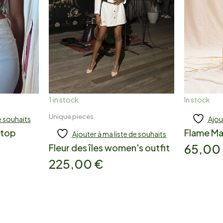
1 in stock
In stock
Unique pieces
e souhaits
Ajou
Add to cart
A
 top
Flame Max
Ajouter à ma liste de souhaits
65,00
Fleur des îles women's outfit
225,00
€