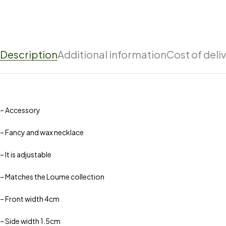
Description
Additional information
Cost of deli
– Accessory
– Fancy and wax necklace
– It is adjustable
– Matches the Loume collection
– Front width 4cm
– Side width 1.5cm