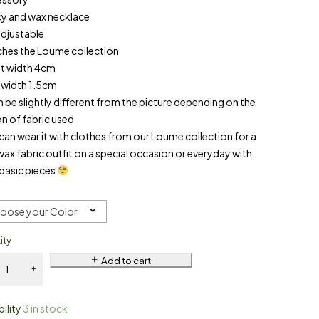
cy and wax necklace
s adjustable
ches the Loume collection
nt width 4cm
e width 1.5cm
an be slightly different from the picture depending on the
n of fabric used
can wear it with clothes from our Loume collection for a
wax fabric outfit on a special occasion or everyday with
basic pieces
oose your Color
ity
Add to cart
bility
3 in stock