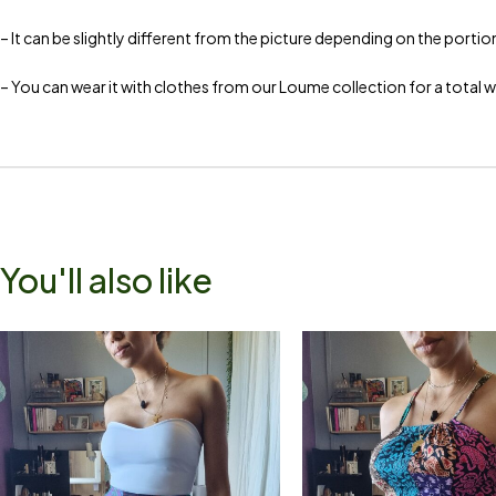
– It can be slightly different from the picture depending on the portio
– You can wear it with clothes from our Loume collection for a total 
You'll also like