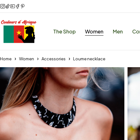
The Shop
Women
Men
Co
Home
Women
Accessories
Loume necklace