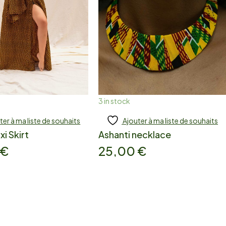
3 in stock
ter à ma liste de souhaits
Ajouter à ma liste de souhaits
jouter
Add to cart
i Skirt
Ashanti necklace
€
25,00
€