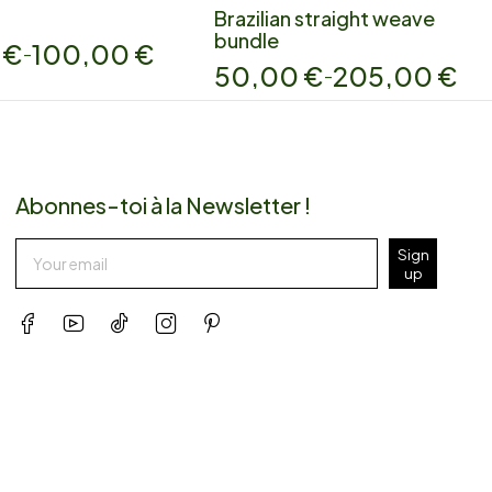
Brazilian straight weave
bundle
0
€
100,00
€
–
50,00
€
205,00
€
–
Abonnes-toi à la Newsletter !
Sign
up