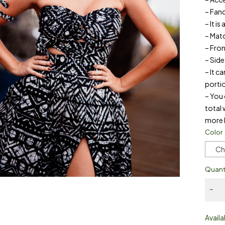
– Fan
– It i
– Mat
– Fro
– Sid
– It c
portio
– You 
total 
more 
Color
Ch
Quant
Availa