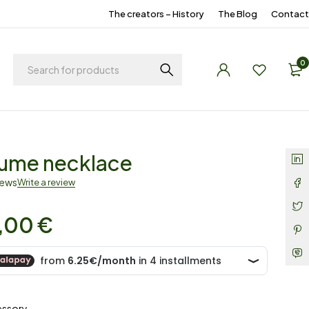
The creators – History
The Blog
Contact
0
ume necklace
iews
Write a review
,00
€
essory