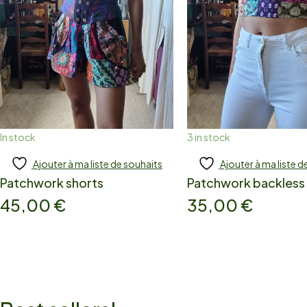
In stock
3 in stock
Ajouter à ma liste de souhaits
Ajouter à ma liste d
Add to cart
Add to cart
Patchwork shorts
Patchwork backless
45,00
€
35,00
€