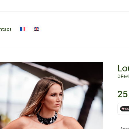
ntact
Lo
0 Rev
25
– Acc