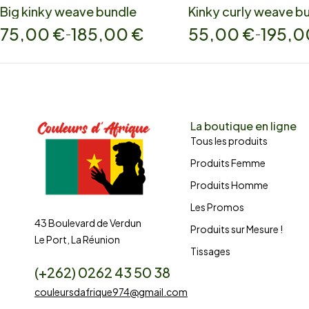
Big kinky weave bundle
Kinky curly weave b
75,00
€
185,00
€
55,00
€
195,
–
–
La boutique en ligne
Tous les produits
Produits Femme
Produits Homme
Les Promos
43 Boulevard de Verdun
Produits sur Mesure !
Le Port, La Réunion
Tissages
(+262) 0262 43 50 38
couleursdafrique974@gmail.com