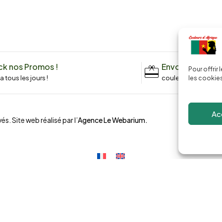
k nos Promos !
Envoyez un me
Pour offrir
n a tous les jours !
couleursdafrique9
les cookies
Ac
és. Site web réalisé par l’
Agence Le Webarium
.