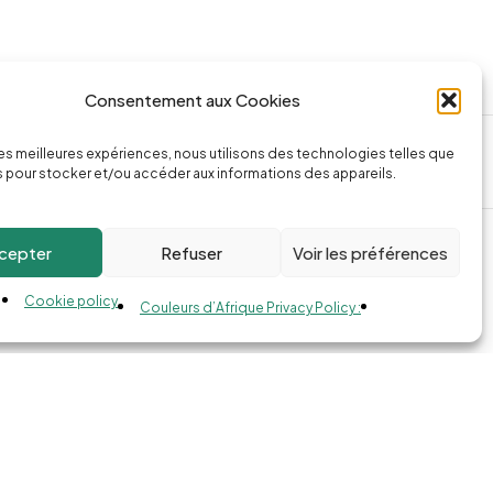
Consentement aux Cookies
ssage
Appeler la boutique
 les meilleures expériences, nous utilisons des technologies telles que
74.com
(+262) 0262 43 50 38
 pour stocker et/ou accéder aux informations des appareils.
cepter
Refuser
Voir les préférences
Cookie policy
Couleurs d’Afrique Privacy Policy :
Compare