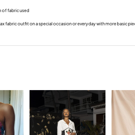
n of fabric used
wax fabric outfit on a special occasion or everyday with more basic pi