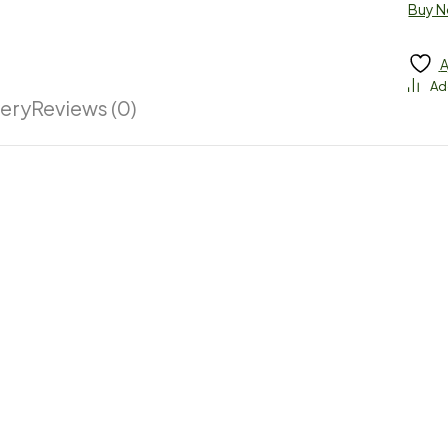
Buy 
A
very
Reviews (0)