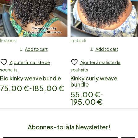
In stock
In stock
Add to cart
Add to cart
Ajouter à ma liste de
Ajouter à ma liste de
souhaits
souhaits
Big kinky weave bundle
Kinky curly weave
bundle
75,00
€
185,00
€
–
55,00
€
–
195,00
€
Abonnes-toi à la Newsletter !