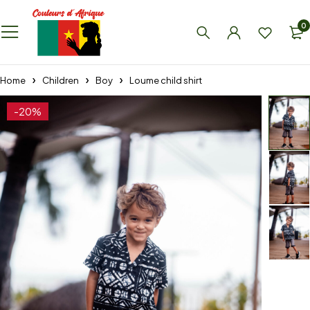
0
Home
Children
Boy
Loume child shirt
-20%