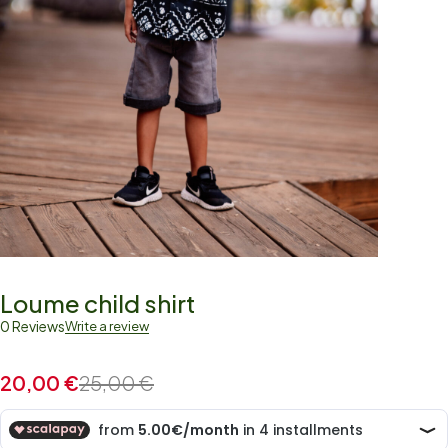
Loume child shirt
0 Reviews
Write a review
20,00
€
25,00
€