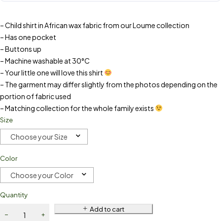
– Child shirt in African wax fabric from our Loume collection
– Has one pocket
– Buttons up
– Machine washable at 30°C
– Your little one will love this shirt
– The garment may differ slightly from the photos depending on the
portion of fabric used
– Matching collection for the whole family exists
Size
Choose your Size
Color
Choose your Color
Quantity
Add to cart