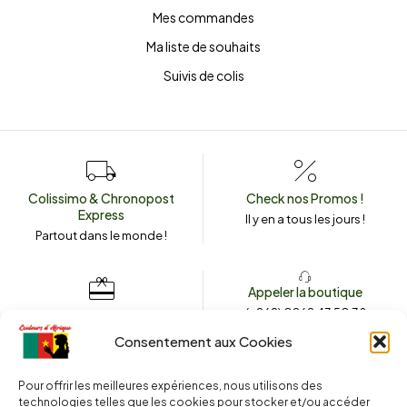
Mes commandes
Ma liste de souhaits
Suivis de colis
Colissimo & Chronopost
Check nos Promos !
Express
Il y en a tous les jours !
Partout dans le monde !
Appeler la boutique
(+262) 0262 43 50 38
Envoyez un message
couleursdafrique974.com
Consentement aux Cookies
Pour offrir les meilleures expériences, nous utilisons des
technologies telles que les cookies pour stocker et/ou accéder