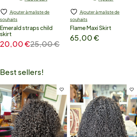
Ajouter à ma liste de
Ajouter à ma liste de
souhaits
souhaits
Emerald straps child
Flame Maxi Skirt
skirt
65,00
€
20,00
€
25,00
€
Best sellers!