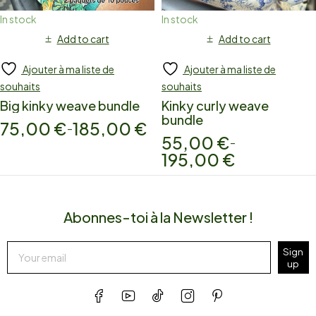
In stock
In stock
Add to cart
Add to cart
Ajouter à ma liste de
Ajouter à ma liste de
souhaits
souhaits
Big kinky weave bundle
Kinky curly weave
bundle
75,00
€
185,00
€
–
55,00
€
–
195,00
€
Abonnes-toi à la Newsletter !
Sign
up