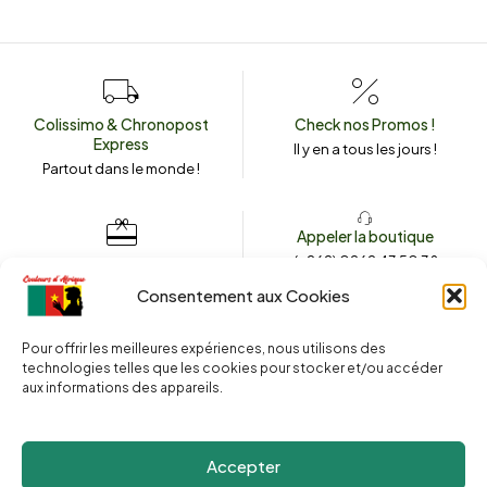
Colissimo & Chronopost
Check nos Promos !
Express
Il y en a tous les jours !
Partout dans le monde !
Appeler la boutique
(+262) 0262 43 50 38
Envoyez un message
couleursdafrique974.com
Consentement aux Cookies
Pour offrir les meilleures expériences, nous utilisons des
technologies telles que les cookies pour stocker et/ou accéder
2025 © Copyright
Couleurs d’Afrique 974
. Tous droits réservés.
aux informations des appareils.
Site web réalisé par l’
Agence Le Webarium
.
Accepter