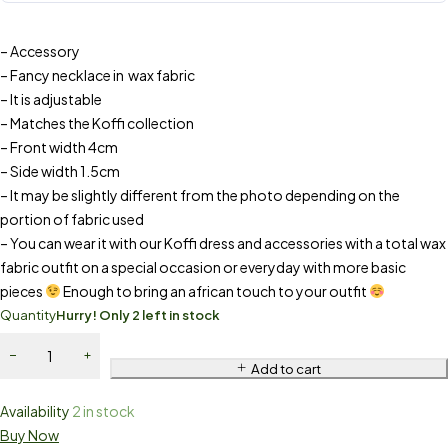
– Accessory
– Fancy necklace in wax fabric
– It is adjustable
– Matches the Koffi collection
– Front width 4cm
– Side width 1.5cm
– It may be slightly different from the photo depending on the
portion of fabric used
– You can wear it with our Koffi dress and accessories with a total wax
fabric outfit on a special occasion or everyday with more basic
pieces
Enough to bring an african touch to your outfit
Quantity
Hurry! Only 2 left in stock
Add to cart
Availability
2 in stock
Buy Now