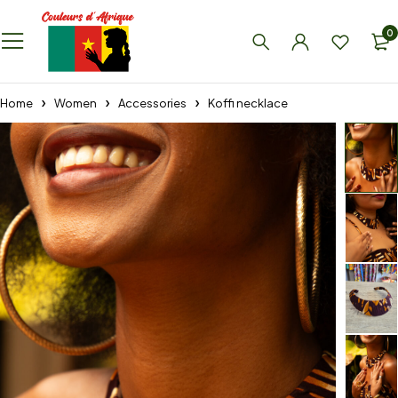
0
Home
Women
Accessories
Koffi necklace