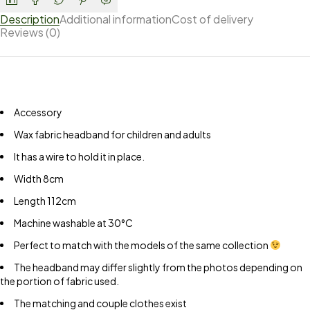
Description
Additional information
Cost of delivery
Reviews (0)
Accessory
Wax fabric headband for children and adults
It has a wire to hold it in place.
Width 8cm
Length 112cm
Machine washable at 30°C
Perfect to match with the models of the same collection
The headband may differ slightly from the photos depending on
the portion of fabric used.
The matching and couple clothes exist