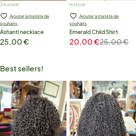
3 in stock
In stock
Ajouter à ma liste de
Ajouter à ma liste de
Add to cart
Add to cart
souhaits
souhaits
Ashanti necklace
Emerald Child Shirt
25,00
€
20,00
€
25,00
€
Best sellers!