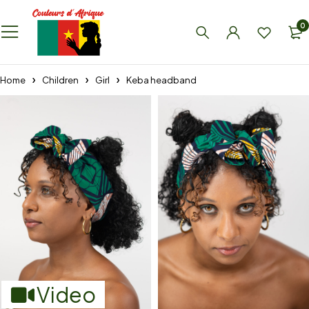
0
Home
Children
Girl
Keba headband
Video