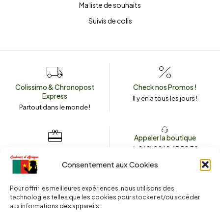
Ma liste de souhaits
Suivis de colis
Colissimo & Chronopost
Check nos Promos !
Express
Il y en a tous les jours !
Partout dans le monde !
Appeler la boutique
(+262) 0262 43 50 38
Envoyez un message
couleursdafrique974.com
Consentement aux Cookies
Pour offrir les meilleures expériences, nous utilisons des
technologies telles que les cookies pour stocker et/ou accéder
2025 © Copyright
Couleurs d’Afrique 974
. Tous droits réservés.
aux informations des appareils.
Site web réalisé par l’
Agence Le Webarium
.