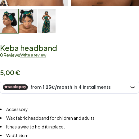
Keba headband
0 Reviews
Write a review
5,00
€
Accessory
Wax fabric headband for children and adults
It has a wire to hold it in place.
Width 8cm