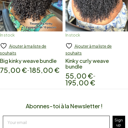
In stock
In stock
Ajouter à ma liste de
Ajouter à ma liste de
Add to cart
Add to cart
souhaits
souhaits
Big kinky weave bundle
Kinky curly weave
bundle
75,00
€
185,00
€
–
55,00
€
–
195,00
€
Abonnes-toi à la Newsletter !
Sign
up