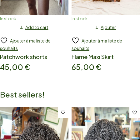
In stock
In stock
Add to cart
Ajouter
Ajouter à ma liste de
Ajouter à ma liste de
souhaits
souhaits
Patchwork shorts
Flame Maxi Skirt
45,00
€
65,00
€
Best sellers!