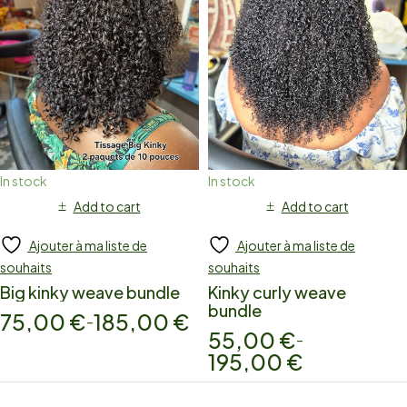
In stock
In stock
Add to cart
Add to cart
Ajouter à ma liste de
Ajouter à ma liste de
souhaits
souhaits
Big kinky weave bundle
Kinky curly weave
bundle
75,00
€
185,00
€
–
55,00
€
–
195,00
€