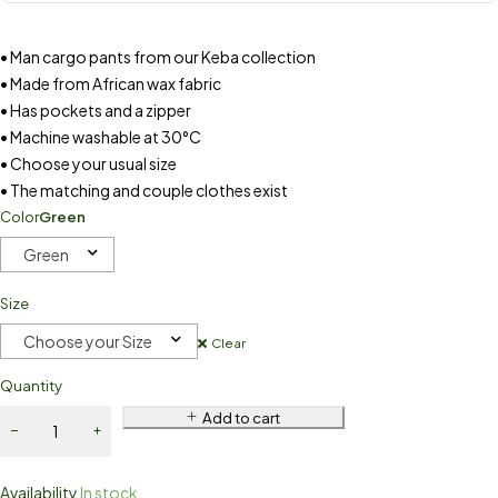
• Man cargo pants from our Keba collection
• Made from African wax fabric
• Has pockets and a zipper
• Machine washable at 30°C
• Choose your usual size
• The matching and couple clothes exist
Color
Green
Green
Size
Choose your Size
Clear
Quantity
Add to cart
Availability
In stock