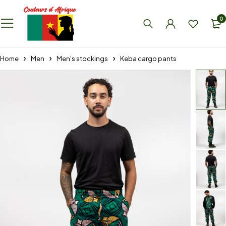
0
Home
Men
Men's stockings
Keba cargo pants