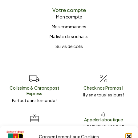
Votre compte
Mon compte
Mes commandes
Ma liste de souhaits
Suivis de colis
Colissimo & Chronopost
Check nos Promos !
Express
Il y en a tous les jours !
Partout dans le monde !
Appeler la boutique
(+262) 0262 43 50 38
Envoyez un message
couleursdafrique974.com
Consentement aux Cookies