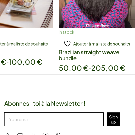
In stock
ter à ma liste de souhaits
Ajouter à ma liste de souhaits
 to cart
Add to cart
Brazilian straight weave
bundle
0
€
100,00
€
–
50,00
€
205,00
€
–
Abonnes-toi à la Newsletter !
Sign
up