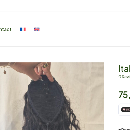
ntact
It
0 Rev
75
♥ Pony