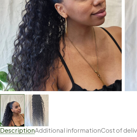
Description
Additional information
Cost of deli