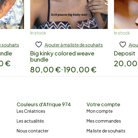
In stock
In stock
e souhaits
Ajouter à ma liste de souhaits
Ajou
Add to cart
Add
undle
Big kinky colored weave
Deposit
bundle
00
€
20,0
80,00
€
190,00
€
–
Couleurs d'Afrique 974
Votre compte
Les Créatrices
Mon compte
Les actualités
Mes commandes
Nous contacter
Ma liste de souhaits