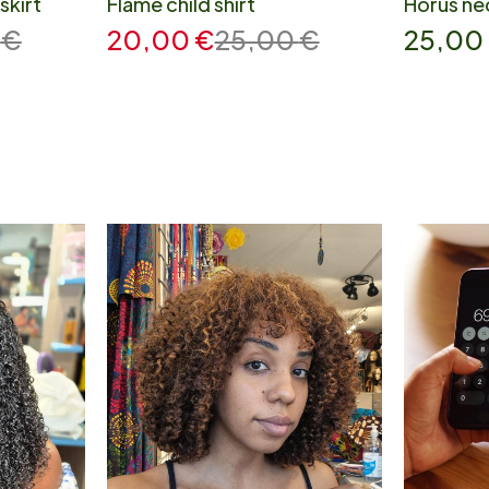
skirt
Flame child shirt
Horus ne
0
€
20,00
€
25,00
€
25,00