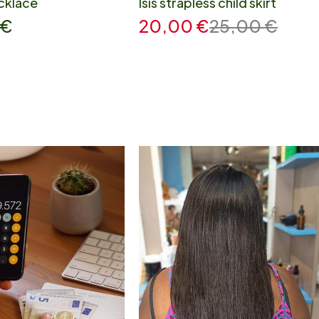
cklace
Isis strapless child skirt
€
20,00
€
25,00
€