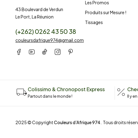
Les Promos
43 Boulevard de Verdun
Produits sur Mesure !
Le Port, La Réunion
Tissages
(+262) 0262 43 50 38
couleursdafrique974@gmail.com
Colissimo & Chronopost Express
Chec
Partout dans le monde !
Il y e
2025 © Copyright
Couleurs d’Afrique 974
. Tous droits réserv