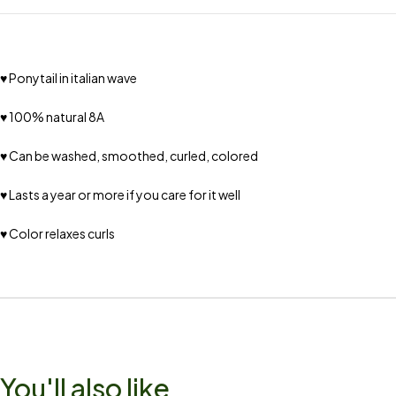
♥ Ponytail in italian wave
♥ 100% natural 8A
♥ Can be washed, smoothed, curled, colored
♥ Lasts a year or more if you care for it well
♥ Color relaxes curls
You'll also like