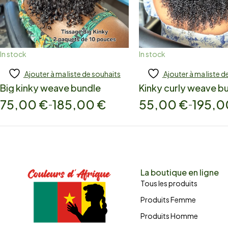
In stock
In stock
Ajouter à ma liste de souhaits
Ajouter à ma liste d
Add to cart
Add to cart
Big kinky weave bundle
Kinky curly weave b
75,00
€
185,00
€
55,00
€
195,
–
–
La boutique en ligne
Tous les produits
Produits Femme
Produits Homme