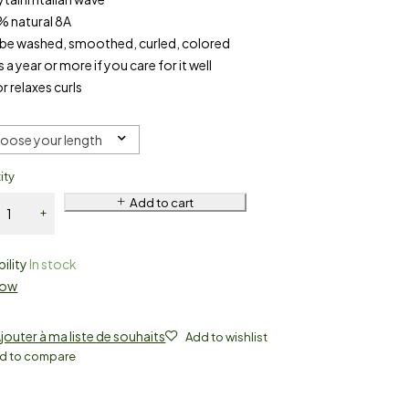
% natural 8A
 be washed, smoothed, curled, colored
s a year or more if you care for it well
r relaxes curls
h
oose your length
ity
Add to cart
bility
In stock
Now
jouter à ma liste de souhaits