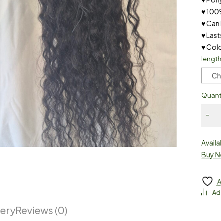
♥ 100
♥ Can
♥ Last
♥ Colo
lengt
Ch
Quant
Availa
Buy 
A
very
Reviews (0)