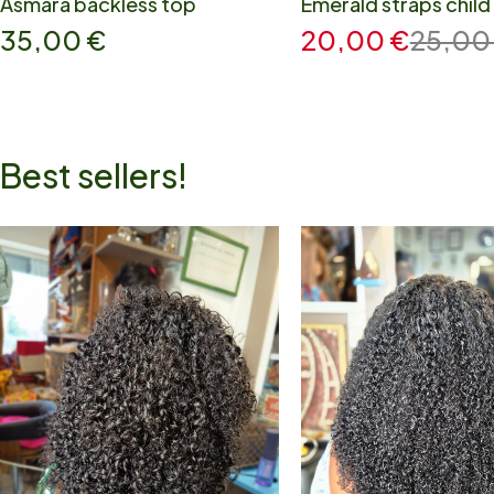
Asmara backless top
Emerald straps child 
35,00
€
20,00
€
25,0
Best sellers!