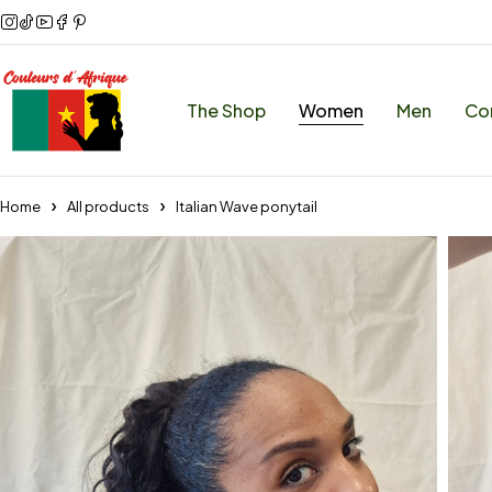
The Shop
Women
Men
Co
Home
All products
Italian Wave ponytail