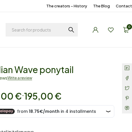
The creators – History
The Blog
Contact
0
alian Wave ponytail
iews
Write a review
,00
€
195,00
€
–
tail in italian wave