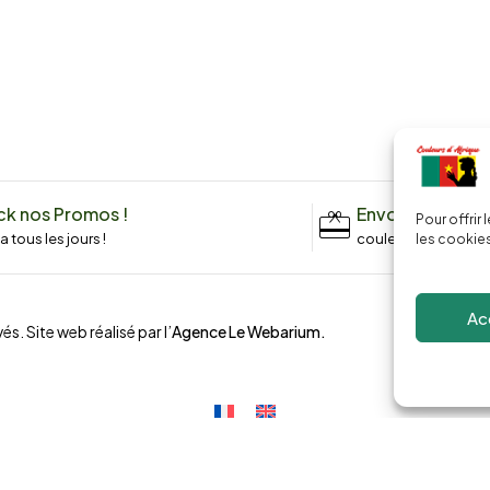
k nos Promos !
Envoyez un me
Pour offrir
n a tous les jours !
couleursdafrique9
les cookies
Ac
és. Site web réalisé par l’
Agence Le Webarium
.