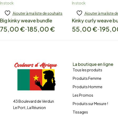
In stock
In stock
Ajouter à ma liste de souhaits
Ajouter à ma liste d
Add to cart
Add to cart
Big kinky weave bundle
Kinky curly weave b
75,00
€
185,00
€
55,00
€
195,
–
–
La boutique en ligne
Tous les produits
Produits Femme
Produits Homme
Les Promos
43 Boulevard de Verdun
Produits sur Mesure !
Le Port, La Réunion
Tissages