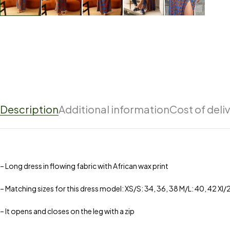
Description
Additional information
Cost of deli
– Long dress in flowing fabric with African wax print
– Matching sizes for this dress model: XS/S: 34, 36, 38 M/L: 40, 42 Xl/
– It opens and closes on the leg with a zip