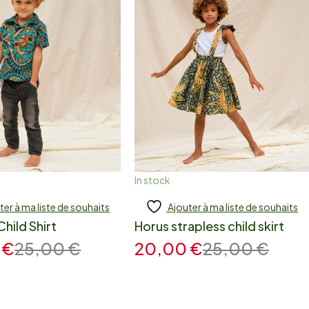
In stock
ter à ma liste de souhaits
Ajouter à ma liste de souhaits
 to cart
Add to cart
hild Shirt
Horus strapless child skirt
0
€
25,00
€
20,00
€
25,00
€