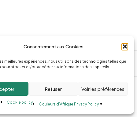
Consentement aux Cookies
ssage
Appeler la boutique
 les meilleures expériences, nous utilisons des technologies telles que
74.com
(+262) 0262 43 50 38
 pour stocker et/ou accéder aux informations des appareils.
cepter
Refuser
Voir les préférences
Cookie policy
Couleurs d’Afrique Privacy Policy :