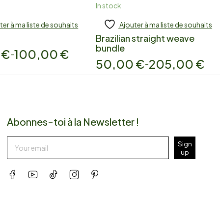
In stock
ter à ma liste de souhaits
Ajouter à ma liste de souhaits
 to cart
Add to cart
Brazilian straight weave
bundle
0
€
100,00
€
–
50,00
€
205,00
€
–
Abonnes-toi à la Newsletter !
Sign
up