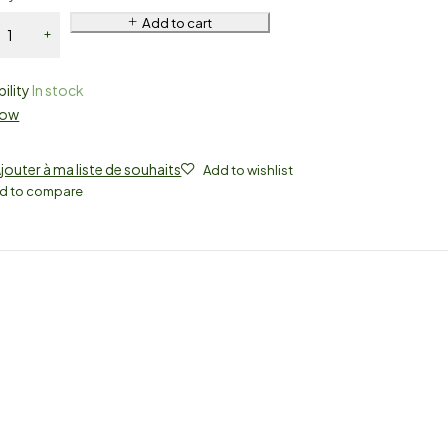
Add to cart
bility
In stock
Now
jouter à ma liste de souhaits