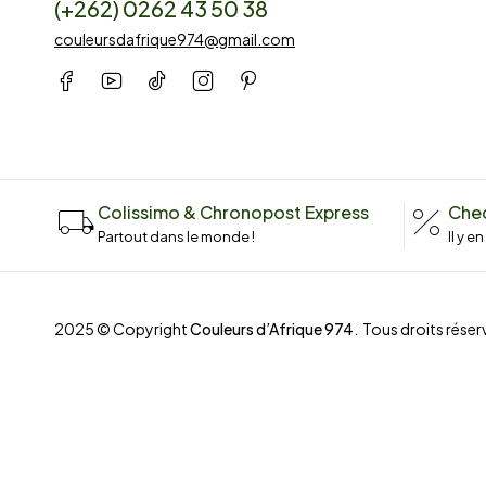
(+262) 0262 43 50 38
couleursdafrique974@gmail.com
Colissimo & Chronopost Express
Chec
Partout dans le monde !
Il y e
2025 © Copyright
Couleurs d’Afrique 974
. Tous droits réserv
Compare
(0)