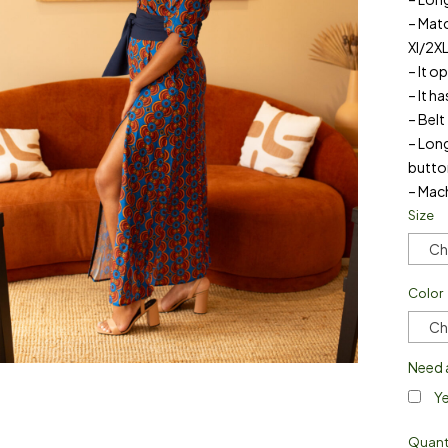
– Matc
Xl/2XL
– It o
– It h
– Belt
– Long
butto
– Mac
Size
Ch
Color
Ch
Need 
Ye
Quant