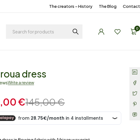
The creators – History
The Blog
Contact
0
roua dress
iews
Write a review
5,00
€
145,00
€
 dress in flowing fabric with African wax print