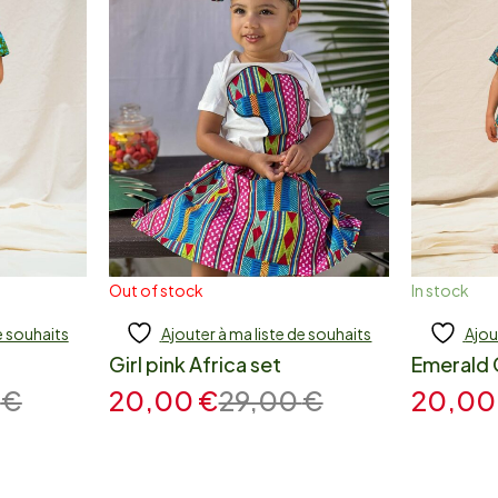
Out of stock
In stock
e souhaits
Ajouter à ma liste de souhaits
Ajou
Add to cart
Add
Girl pink Africa set
Emerald C
0
€
20,00
€
29,00
€
20,0