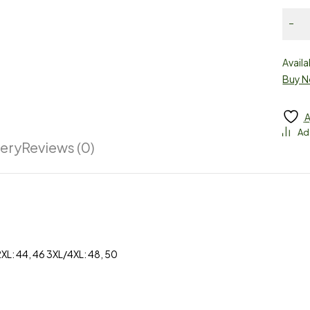
Availa
Buy 
A
very
Reviews (0)
2XL: 44, 46 3XL/4XL: 48, 50