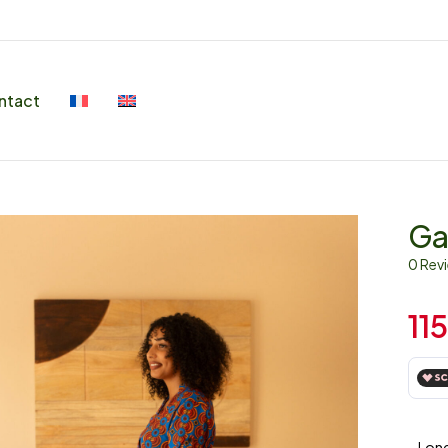
ntact
Ga
0 Rev
11
– Long