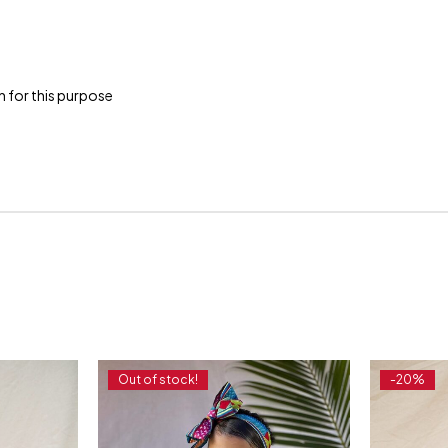
n for this purpose
Out of stock!
-20%