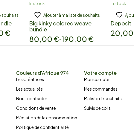
In stock
In stock
e souhaits
Ajouter à ma liste de souhaits
Ajou
Add to cart
Add
undle
Big kinky colored weave
Deposit
bundle
00
€
20,0
80,00
€
190,00
€
–
Couleurs d'Afrique 974
Votre compte
Les Créatrices
Mon compte
Les actualités
Mes commandes
Nous contacter
Ma liste de souhaits
Conditions de vente
Suivis de colis
Médiation de la consommation
Politique de confidentialité