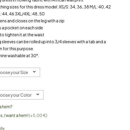
hing sizes for this dress model: XS/S: 34, 36, 38 M/L: 40, 42
: 44, 46 3XL/4XL: 48, 50
pens and closes on the leg with a zip
as a pocket on each side
 to tighten it at the waist
 sleeves can be rolled up into 3/4 sleeves with a tab and a
n for this purpose
hine washable at 30°.
oose your Size
oose your Color
a hem?
s, I want a hem!
(+5,00 €)
ity