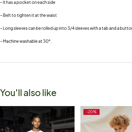
– It has a pocket on each side
– Belt to tighten it at the waist
– Long sleeves can be rolled up into 3/4 sleeves with a tab and a butto
– Machine washable at 30°.
You'll also like
-20%