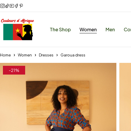
The Shop
Women
Men
Co
Home
Women
Dresses
Garoua dress
-21%